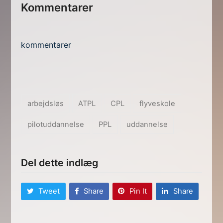
Kommentarer
kommentarer
arbejdsløs
ATPL
CPL
flyveskole
pilotuddannelse
PPL
uddannelse
Del dette indlæg
Tweet
Share
Pin It
Share