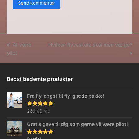
previous
next
At være
Hvilken flyveskole skal man vælge?
post:
post:
pilot
Bedst bedømte produkter
Fra fly-angst til fly-glæde pakke!
Vurderet
269,00
Kr.
5.00
ud af 5
Gratis gave til dig som gerne vil være pilot!
Vurderet