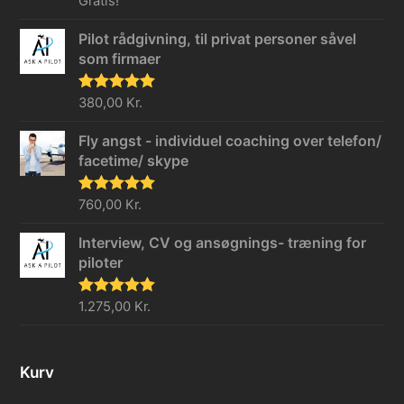
Gratis!
5.00
ud af 5
Pilot rådgivning, til privat personer såvel
som firmaer
Vurderet
380,00
Kr.
5.00
ud af 5
Fly angst - individuel coaching over telefon/
facetime/ skype
Vurderet
760,00
Kr.
5.00
ud af 5
Interview, CV og ansøgnings- træning for
piloter
Vurderet
1.275,00
Kr.
5.00
ud af 5
Kurv