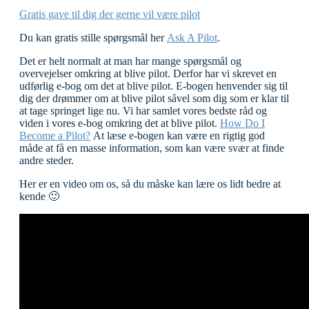
Gratis gave til dig der gerne vil være pilot
Du kan gratis stille spørgsmål her
Ask A Pilot
.
Det er helt normalt at man har mange spørgsmål og
overvejelser omkring at blive pilot. Derfor har vi skrevet en
udførlig e-bog om det at blive pilot. E-bogen henvender sig til
dig der drømmer om at blive pilot såvel som dig som er klar til
at tage springet lige nu. Vi har samlet vores bedste råd og
viden i vores e-bog omkring det at blive pilot.
How Do I
Become a Pilot?
At læse e-bogen kan være en rigtig god
måde at få en masse information, som kan være svær at finde
andre steder.
Her er en video om os, så du måske kan lære os lidt bedre at
kende 🙂