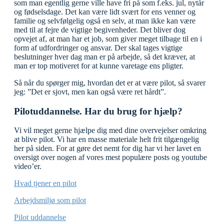
som man egentlig gerne ville have fri på som f.eks. jul, nytår
og fødselsdage. Det kan være lidt svært for ens venner og
familie og selvfølgelig også en selv, at man ikke kan være
med til at fejre de vigtige begivenheder. Det bliver dog
opvejet af, at man har et job, som giver meget tilbage til en i
form af udfordringer og ansvar. Der skal tages vigtige
beslutninger hver dag man er på arbejde, så det kræver, at
man er top motiveret for at kunne varetage ens pligter.
Så når du spørger mig, hvordan det er at være pilot, så svarer
jeg: ”Det er sjovt, men kan også være ret hårdt”.
Pilotuddannelse. Har du brug for hjælp?
Vi vil meget gerne hjælpe dig med dine overvejelser omkring
at blive pilot. Vi har en masse materiale helt frit tilgængelig
her på siden. For at gøre det nemt for dig har vi her lavet en
oversigt over nogen af vores mest populære posts og youtube
video’er.
Hvad tjener en pilot
Arbejdsmiljø som pilot
Pilot uddannelse