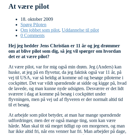
At være pilot
18. oktober 2009
Spørg Piloten
Om jobbet som pilot
,
Uddannelse til pilot
0 Comments
Hej jeg hedder Jens Christian er 11 år og jeg drømmer
om at blive pilot som dig, så jeg vil spørger om hvordan
det er at være pilot?
At være pilot, var for mig også min drøm. Jeg (Anders) kan
huske, at jeg på en flyvetur, da jeg faktisk også var 11 år, på
vej til USA, var så heldig at komme ud og besøge piloterne i
cockpittet. Det var vildt spændende at sidde og kigge på, hvad
de lavede, og man kunne nyde udsigten. Desværre er det lidt
sværere i dag at komme på besøg i cockpittet under
flyvningen, men på vej ud af flyveren er der normalt altid tid
til et besøg.
At arbejde som pilot betyder, at man har mange spændende
udfordringer, men der er også mange ting, som kan være
hårde. Man skal tit stå meget tidligt op om morgenen, og man
har ikke altid fri, når ens venner har fri. Man arbejder på dage,