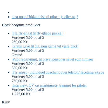
next post:
Uddannelse til pilot – ja eller nej?
Bedst bedømte produkter
Fra fly-angst til fly-glæde pakke!
Vurderet
5.00
ud af 5
269,00
Kr.
Gratis gave til dig som gerne vil være pilot!
Vurderet
5.00
ud af 5
Gratis!
Pilot rådgivning, til privat personer såvel som firmaer
Vurderet
5.00
ud af 5
380,00
Kr.
Fly angst - individuel coaching over telefon/ facetime/ skype
Vurderet
5.00
ud af 5
760,00
Kr.
Interview, CV og ansøgnings- træning for piloter
Vurderet
5.00
ud af 5
1.275,00
Kr.
Kurv