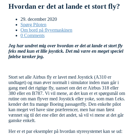
Hvordan er det at lande et stort fly?
29. december 2020
Spørg Piloten
Om bord på flyvemaskinen
0 Comments
Jeg har undret mig over hvordan er det at lande et stort fly
feks med kun et lille joystick. Det må være en meget speciel
følelse tænker jeg.
Stort set alle
Airbus fly er lavet med Joystick (A310 er
undtaget) og man øver normalt i simulator inden man går i
gang med det rigtige fly, uanset om det er Airbus 318 eller
380 eller en B787. Vi vil mene, at det kun er et spørgsmål om
rutine om man flyver med Joystick eller yoke, som man f.eks.
kender det fra mange Boeing passagerfly. Den enkelte pilot
kan meget vel have sine præferencer, men har man først
vænnet sig til det ene eller det andet, så vil vi mene at det går
ganske enkelt.
Her er et par eksempler på hvordan styresystemet kan se ud: