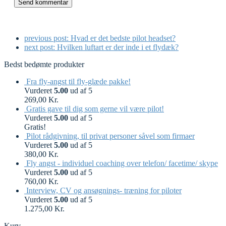
previous post:
Hvad er det bedste pilot headset?
next post:
Hvilken luftart er der inde i et flydæk?
Bedst bedømte produkter
Fra fly-angst til fly-glæde pakke!
Vurderet
5.00
ud af 5
269,00
Kr.
Gratis gave til dig som gerne vil være pilot!
Vurderet
5.00
ud af 5
Gratis!
Pilot rådgivning, til privat personer såvel som firmaer
Vurderet
5.00
ud af 5
380,00
Kr.
Fly angst - individuel coaching over telefon/ facetime/ skype
Vurderet
5.00
ud af 5
760,00
Kr.
Interview, CV og ansøgnings- træning for piloter
Vurderet
5.00
ud af 5
1.275,00
Kr.
Kurv