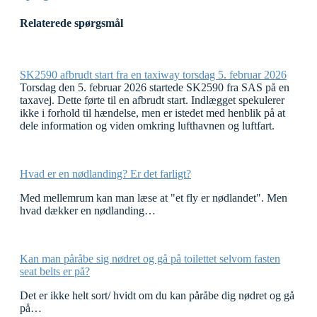
Relaterede spørgsmål
SK2590 afbrudt start fra en taxiway torsdag 5. februar 2026
Torsdag den 5. februar 2026 startede SK2590 fra SAS på en
taxavej. Dette førte til en afbrudt start. Indlægget spekulerer
ikke i forhold til hændelse, men er istedet med henblik på at
dele information og viden omkring lufthavnen og luftfart.
Hvad er en nødlanding? Er det farligt?
Med mellemrum kan man læse at "et fly er nødlandet". Men
hvad dækker en nødlanding…
Kan man påråbe sig nødret og gå på toilettet selvom fasten
seat belts er på?
Det er ikke helt sort/ hvidt om du kan påråbe dig nødret og gå
på…