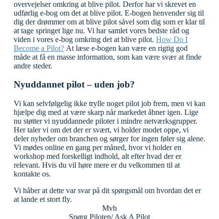
overvejelser omkring at blive pilot. Derfor har vi skrevet en
udførlig e-bog om det at blive pilot. E-bogen henvender sig til
dig der drømmer om at blive pilot såvel som dig som er klar til
at tage springet lige nu. Vi har samlet vores bedste råd og
viden i vores e-bog omkring det at blive pilot.
How Do I
Become a Pilot?
At læse e-bogen kan være en rigtig god
måde at få en masse information, som kan være svær at finde
andre steder.
Nyuddannet pilot – uden job?
Vi kan selvfølgelig ikke trylle noget pilot job frem, men vi kan
hjælpe dig med at være skarp når markedet åbner igen. Lige
nu støtter vi nyuddannede piloter i mindre netværksgrupper.
Her taler vi om det der er svært, vi holder modet oppe, vi
deler nyheder om branchen og sørger for ingen føler sig alene.
Vi mødes online en gang per måned, hvor vi holder en
workshop med forskelligt indhold, alt efter hvad der er
relevant. Hvis du vil høre mere er du velkommen til at
kontakte os.
Vi håber at dette var svar på dit spørgsmål om hvordan det er
at lande et stort fly.
Mvh
Spørg Piloten/ Ask A Pilot