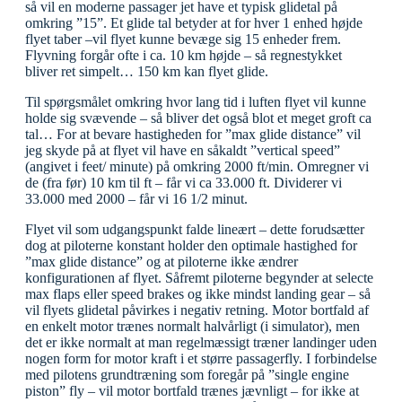
så vil en moderne passager jet have et typisk glidetal på
omkring ”15”. Et glide tal betyder at for hver 1 enhed højde
flyet taber –vil flyet kunne bevæge sig 15 enheder frem.
Flyvning forgår ofte i ca. 10 km højde – så regnestykket
bliver ret simpelt… 150 km kan flyet glide.
Til spørgsmålet omkring hvor lang tid i luften flyet vil kunne
holde sig svævende – så bliver det også blot et meget groft ca
tal… For at bevare hastigheden for ”max glide distance” vil
jeg skyde på at flyet vil have en såkaldt ”vertical speed”
(angivet i feet/ minute) på omkring 2000 ft/min. Omregner vi
de (fra før) 10 km til ft – får vi ca 33.000 ft. Dividerer vi
33.000 med 2000 – får vi 16 1/2 minut.
Flyet vil som udgangspunkt falde lineært – dette forudsætter
dog at piloterne konstant holder den optimale hastighed for
”max glide distance” og at piloterne ikke ændrer
konfigurationen af flyet. Såfremt piloterne begynder at selecte
max flaps eller speed brakes og ikke mindst landing gear – så
vil flyets glidetal påvirkes i negativ retning. Motor bortfald af
en enkelt motor trænes normalt halvårligt (i simulator), men
det er ikke normalt at man regelmæssigt træner landinger uden
nogen form for motor kraft i et større passagerfly. I forbindelse
med pilotens grundtræning som foregår på ”single engine
piston” fly – vil motor bortfald trænes jævnligt – for ikke at