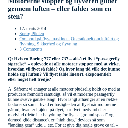
Motorerne stopper og flyveren glider
gennem luften – eller falder som en
sten?
17. marts 2014
Spørg Piloten
Om bord på flyvemaskinen
,
Operationelt om luftfart og
flyvning
,
Sikkerhed og flyvning
3 Comments
Q: Hvis en Boeing 777 eller 737 – altså et fly i “passagerfly
størrelse” – oplevede at alle motorer stopper med at virke,
hvordan vil flyet så falde? Og hvor lang tid ville det kunne
holde sig i luften? Vil flyet falde lineært, eksponentielt
eller noget helt tredje?
A: Såfremt vi antager at alle motorer pludselig holdt op med at
producere fremdrift samtidigt, så vil et moderne passagerfly
kunne svæve ganske langt. Hvor langt afhænger af en række
faktorer så som – hvad er hastigheden af flyet når motorerne
går ud, hvad er højden på flyet, har flyet medvind eller
modvind (dette har betydning for flyets ”ground speed” og
dermed glide distance), er ”high
drag” devices så som
”landing gear” ude… etc. For at give dig nogle grove ca tal –