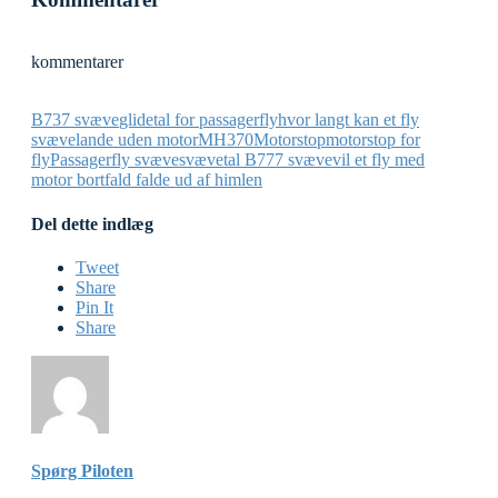
kommentarer
B737 svæve
glidetal for passagerfly
hvor langt kan et fly
svæve
lande uden motor
MH370
Motorstop
motorstop for
fly
Passagerfly svæve
svævetal B777 svæve
vil et fly med
motor bortfald falde ud af himlen
Del dette indlæg
Tweet
Share
Pin It
Share
Spørg Piloten