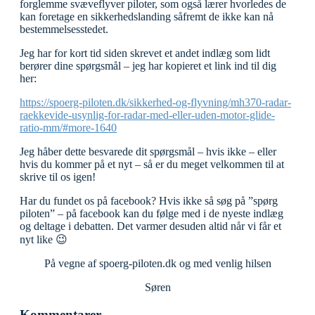
forglemme svæveflyver piloter, som også lærer hvorledes de
kan foretage en sikkerhedslanding såfremt de ikke kan nå
bestemmelsesstedet.
Jeg har for kort tid siden skrevet et andet indlæg som lidt
berører dine spørgsmål – jeg har kopieret et link ind til dig
her:
https://spoerg-piloten.dk/sikkerhed-og-flyvning/mh370-radar-
raekkevide-usynlig-for-radar-med-eller-uden-motor-glide-
ratio-mm/#more-1640
Jeg håber dette besvarede dit spørgsmål – hvis ikke – eller
hvis du kommer på et nyt – så er du meget velkommen til at
skrive til os igen!
Har du fundet os på facebook? Hvis ikke så søg på ”spørg
piloten” – på facebook kan du følge med i de nyeste indlæg
og deltage i debatten. Det varmer desuden altid når vi får et
nyt like 😉
På vegne af spoerg-piloten.dk og med venlig hilsen
Søren
Kommentarer