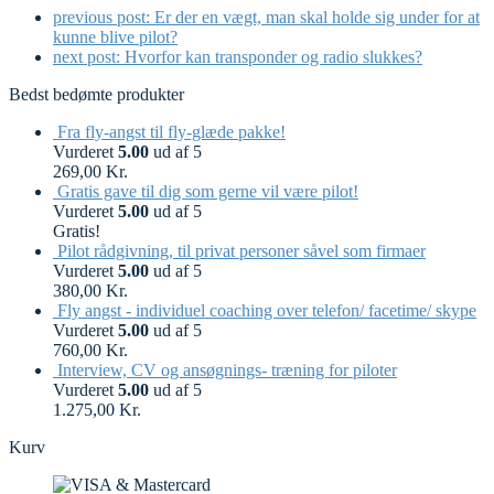
previous post:
Er der en vægt, man skal holde sig under for at
kunne blive pilot?
next post:
Hvorfor kan transponder og radio slukkes?
Bedst bedømte produkter
Fra fly-angst til fly-glæde pakke!
Vurderet
5.00
ud af 5
269,00
Kr.
Gratis gave til dig som gerne vil være pilot!
Vurderet
5.00
ud af 5
Gratis!
Pilot rådgivning, til privat personer såvel som firmaer
Vurderet
5.00
ud af 5
380,00
Kr.
Fly angst - individuel coaching over telefon/ facetime/ skype
Vurderet
5.00
ud af 5
760,00
Kr.
Interview, CV og ansøgnings- træning for piloter
Vurderet
5.00
ud af 5
1.275,00
Kr.
Kurv