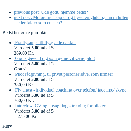
previous post:
Ude godt, hjemme bedst?
next post:
Motorerne stopper og flyveren glider gennem luften
– eller falder som en sten?
Bedst bedømte produkter
Fra fly-angst til fly-glæde pakke!
Vurderet
5.00
ud af 5
269,00
Kr.
Gratis gave til dig som gerne vil være pilot!
Vurderet
5.00
ud af 5
Gratis!
Pilot rådgivning, til privat personer såvel som firmaer
Vurderet
5.00
ud af 5
380,00
Kr.
Fly angst - individuel coaching over telefon/ facetime/ skype
Vurderet
5.00
ud af 5
760,00
Kr.
Interview, CV og ansøgnings- træning for piloter
Vurderet
5.00
ud af 5
1.275,00
Kr.
Kurv