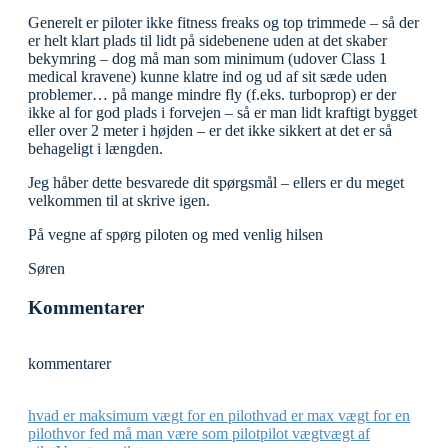
Generelt er piloter ikke fitness freaks og top trimmede – så der
er helt klart plads til lidt på sidebenene uden at det skaber
bekymring – dog må man som minimum (udover Class 1
medical kravene) kunne klatre ind og ud af sit sæde uden
problemer… på mange mindre fly (f.eks. turboprop) er der
ikke al for god plads i forvejen – så er man lidt kraftigt bygget
eller over 2 meter i højden – er det ikke sikkert at det er så
behageligt i længden.
Jeg håber dette besvarede dit spørgsmål – ellers er du meget
velkommen til at skrive igen.
På vegne af spørg piloten og med venlig hilsen
Søren
Kommentarer
kommentarer
hvad er maksimum vægt for en pilot
hvad er max vægt for en
pilot
hvor fed må man være som pilot
pilot vægt
vægt af