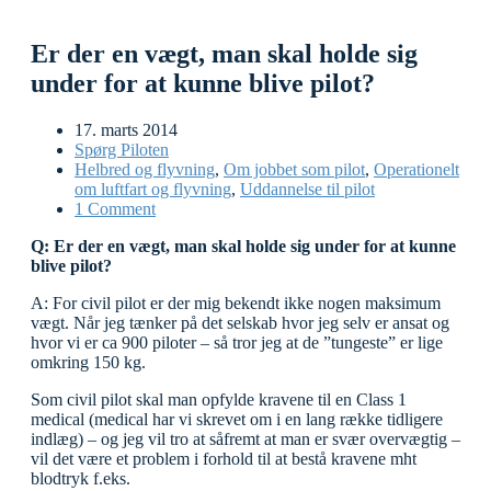
Er der en vægt, man skal holde sig
under for at kunne blive pilot?
17. marts 2014
Spørg Piloten
Helbred og flyvning
,
Om jobbet som pilot
,
Operationelt
om luftfart og flyvning
,
Uddannelse til pilot
1 Comment
Q: Er der en vægt, man skal holde sig under for at kunne
blive pilot?
A: For civil pilot er der mig bekendt ikke nogen maksimum
vægt. Når jeg tænker på det selskab hvor jeg selv er ansat og
hvor vi er ca 900 piloter – så tror jeg at de ”tungeste” er lige
omkring 150 kg.
Som civil pilot skal man opfylde kravene til en Class 1
medical (medical har vi skrevet om i en lang række tidligere
indlæg) – og jeg vil
tro at såfremt at man er svær overvægtig –
vil det være et problem i forhold til at bestå kravene mht
blodtryk f.eks.