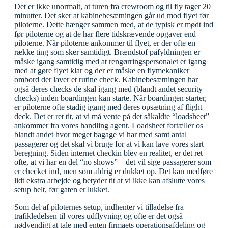
Det er ikke unormalt, at turen fra crewroom og til fly tager 20
minutter. Det sker at kabinebesætningen går ud mod flyet før
piloterne. Dette hænger sammen med, at de typisk er mødt ind
før piloterne og at de har flere tidskrævende opgaver end
piloterne. Når piloterne ankommer til flyet, er der ofte en
række ting som sker samtidigt. Brændstof påfyldningen er
måske igang samtidig med at rengørringspersonalet er igang
med at gøre flyet klar og der er måske en flymekaniker
ombord der laver et rutine check. Kabinebesætningen har
også deres checks de skal igang med (blandt andet security
checks) inden boardingen kan starte. Når boardingen starter,
er piloterne ofte stadig igang med deres opsætning af flight
deck. Det er ret tit, at vi må vente på det såkaldte “loadsheet”
ankommer fra vores handling agent. Loadsheet fortæller os
blandt andet hvor meget bagage vi har med samt antal
passagerer og det skal vi bruge for at vi kan lave vores start
beregning. Siden internet checkin blev en realitet, er det ret
ofte, at vi har en del “no shows” – det vil sige passagerer som
er checket ind, men som aldrig er dukket op. Det kan medføre
lidt ekstra arbejde og betyder tit at vi ikke kan afslutte vores
setup helt, før gaten er lukket.
Som del af piloternes setup, indhenter vi tilladelse fra
trafikledelsen til vores udflyvning og ofte er det også
nødvendigt at tale med enten firmaets operationsafdeling og