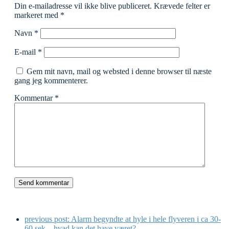
Din e-mailadresse vil ikke blive publiceret.
Krævede felter er
markeret med
*
Navn
*
E-mail
*
Gem mit navn, mail og websted i denne browser til næste
gang jeg kommenterer.
Kommentar
*
previous post:
Alarm begyndte at hyle i hele flyveren i ca 30-
60 sek – hvad kan det have været?