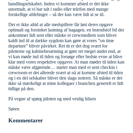
handlingselskabet. Inden vi kommer afsted er det ikke
unormalt, at vi har talt i radio eller telefon med mange
forskellige afdelinger – så der kan være lidt at se til.
Det er ikke altid at alle medspillere får løst deres opgave
optimalt og forsinket lastning af bagagen, en brændstof bil der
ankommer lidt sent eller måske et crewmedlem som bliver
kaldt ind til at dække sygdom kan gøre at vores “on time
departure” bliver påvirket. Ret tit er det dog svært for
piloterne og kabinebesætning at gøre ret meget andet end, at
vi kan møde ind til tiden og forsøge efter bedste evne at blive
klar med vores respektive opgaver. At man møder til tiden kan
måske være afgørende… starter man med et sent checkin i
crewroom er det allerede svært at nå at komme afsted til tiden
og i en del selskaber bliver den slags noteret. Så måske er det
ikke så mærkeligt at mine kollegaer i branchen generelt er lidt
tidlige på den.
På vegne af spørg piloten og med venlig hilsen
Søren
Kommentarer