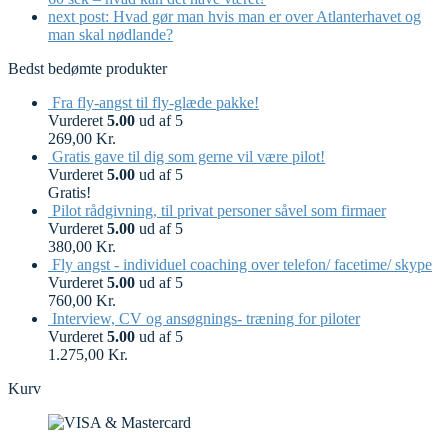
next post:
Hvad gør man hvis man er over Atlanterhavet og
man skal nødlande?
Bedst bedømte produkter
Fra fly-angst til fly-glæde pakke!
Vurderet
5.00
ud af 5
269,00
Kr.
Gratis gave til dig som gerne vil være pilot!
Vurderet
5.00
ud af 5
Gratis!
Pilot rådgivning, til privat personer såvel som firmaer
Vurderet
5.00
ud af 5
380,00
Kr.
Fly angst - individuel coaching over telefon/ facetime/ skype
Vurderet
5.00
ud af 5
760,00
Kr.
Interview, CV og ansøgnings- træning for piloter
Vurderet
5.00
ud af 5
1.275,00
Kr.
Kurv