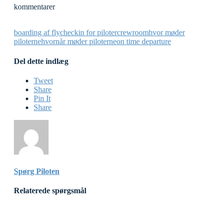
kommentarer
boarding af fly
checkin for piloter
crewroom
hvor møder
piloterne
hvornår møder piloterne
on time departure
Del dette indlæg
Tweet
Share
Pin It
Share
Spørg Piloten
Relaterede spørgsmål