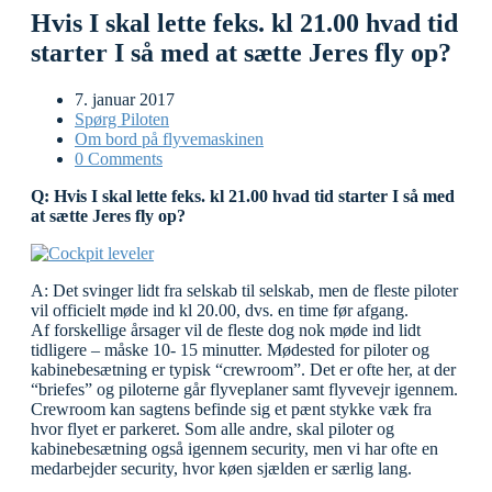
Hvis I skal lette feks. kl 21.00 hvad tid
starter I så med at sætte Jeres fly op?
7. januar 2017
Spørg Piloten
Om bord på flyvemaskinen
0 Comments
Q: Hvis I skal lette feks. kl 21.00 hvad tid starter I så med
at sætte Jeres fly op?
A: Det svinger lidt fra selskab til selskab, men de fleste piloter
vil officielt møde ind kl 20.00, dvs. en time før afgang.
Af forskellige årsager vil de fleste dog nok møde ind lidt
tidligere – måske 10- 15 minutter. Mødested for piloter og
kabinebesætning er typisk “crewroom”. Det er ofte her, at der
“briefes” og piloterne går flyveplaner samt flyvevejr igennem.
Crewroom kan sagtens befinde sig et pænt stykke væk fra
hvor flyet er parkeret. Som alle andre, skal piloter og
kabinebesætning også igennem security, men vi har ofte en
medarbejder security, hvor køen sjælden er særlig lang.