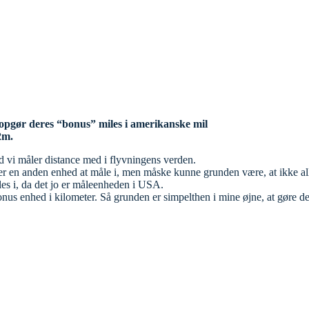
opgør deres “bonus” miles i amerikanske mil
2m.
ed vi måler distance med i flyvningens verden.
er en anden enhed at måle i, men måske kunne grunden være, at ikke alle
iles i, da det jo er måleenheden i USA.
 bonus enhed i kilometer. Så grunden er simpelthen i mine øjne, at gøre