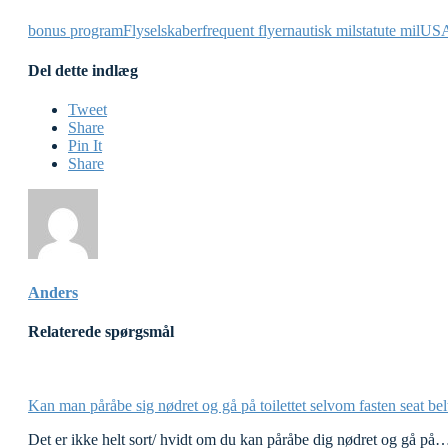
bonus program
Flyselskaber
frequent flyer
nautisk mil
statute mil
US
Del dette indlæg
Tweet
Share
Pin It
Share
Anders
Relaterede spørgsmål
Kan man påråbe sig nødret og gå på toilettet selvom fasten seat bel
Det er ikke helt sort/ hvidt om du kan påråbe dig nødret og gå på