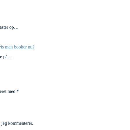
 kaster op…
hvis man booker nu?
 se på…
keret med
*
g jeg kommenterer.