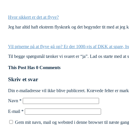
Hvor sikkert er det at flyve?
Jeg har altid haft ekstrem flyskræk og det begynder tit med at jeg
Vil priserne på at flyve gå op? Er der 1000-vis af DKK at spare, 
Til begge spørgsmål tænker vi svaret er “ja”. Lad os starte med at
This Post Has 0 Comments
Skriv et svar
Din e-mailadresse vil ikke blive publiceret.
Krævede felter er mar
Navn
*
E-mail
*
Gem mit navn, mail og websted i denne browser til næste gan