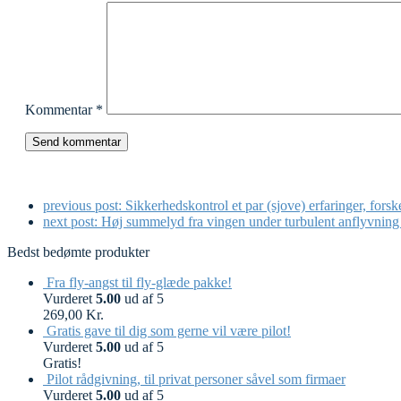
Kommentar
*
previous post:
Sikkerhedskontrol et par (sjove) erfaringer, forsk
next post:
Høj summelyd fra vingen under turbulent anflyvning
Bedst bedømte produkter
Fra fly-angst til fly-glæde pakke!
Vurderet
5.00
ud af 5
269,00
Kr.
Gratis gave til dig som gerne vil være pilot!
Vurderet
5.00
ud af 5
Gratis!
Pilot rådgivning, til privat personer såvel som firmaer
Vurderet
5.00
ud af 5