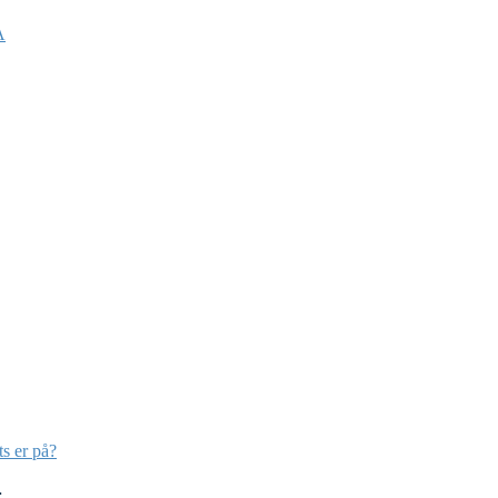
A
ts er på?
…