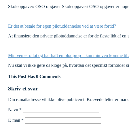
Skoleopgaver/ OSO opgaver Skoleopgaver/ OSO opgaver er noget 
Er det at betale for egen pilotuddannelse ved at være fortid?
At finansiere den private pilotuddannelse er for de fleste lidt af e
Min ven er pilot og har haft en blodprop – kan min ven komme til 
Nu skal vi ikke gøre os kloge på, hvordan det specifikt forholder 
This Post Has 0 Comments
Skriv et svar
Din e-mailadresse vil ikke blive publiceret.
Krævede felter er mar
Navn
*
E-mail
*