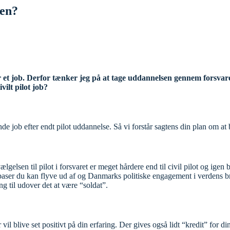
sen?
 et job. Derfor tænker jeg på at tage uddannelsen gennem forsvaret, 
vilt pilot job?
 job efter endt pilot uddannelse. Så vi forstår sagtens din plan om at b
ælgelsen til pilot i forsvaret er meget hårdere end til civil pilot og ige
 baser du kan flyve ud af og Danmarks politiske engagement i verdens br
g til udover det at være “soldat”.
vil blive set positivt på din erfaring. Der gives også lidt “kredit” for din