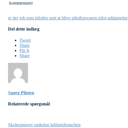
kommentarer
er der job som pilot
for sent at blive pilot
forsvarets pilot uddannelse
Del dette indlæg
Tweet
Share
Pin It
Share
Spørg Piloten
Relaterede spørgsmål
Skoleopgaver omkring luftfartsbranchen