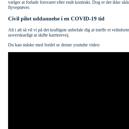
vælger at forlade forsvaret efter endt kontrakt. Dog er det ikke såd
flyveprøver.
Civil pilot uddannelse i en COVID-19 tid
Alt i alt så vil vi på det kraftigste anbefale dig at træffe et velin
uoverskueligt at skifte karrierevej.
Du kan måske med fordel se denne youtube video: