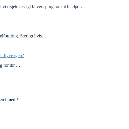
vi regelmæssigt bliver spurgt om at hjælpe…
n udfordring. Særligt hvis…
at flyve igen?
sig for din…
keret med
*