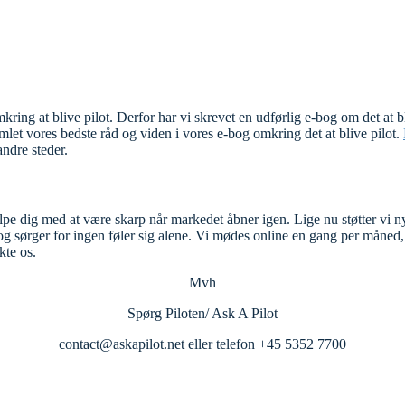
ring at blive pilot. Derfor har vi skrevet en udførlig e-bog om det at b
samlet vores bedste råd og viden i vores e-bog omkring det at blive pilot.
ndre steder.
jælpe dig med at være skarp når markedet åbner igen. Lige nu støtter vi 
g sørger for ingen føler sig alene. Vi mødes online en gang per måned, 
kte os.
Mvh
Spørg Piloten/ Ask A Pilot
contact@askapilot.net eller telefon +45 5352 7700