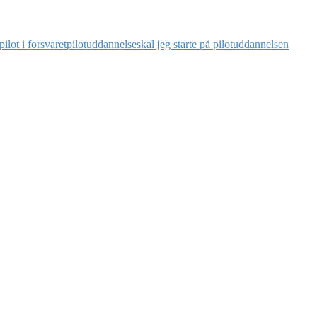
pilot i forsvaret
pilotuddannelse
skal jeg starte på pilotuddannelsen