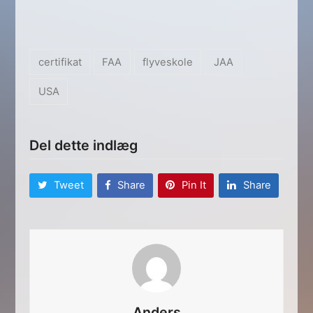
certifikat
FAA
flyveskole
JAA
USA
Del dette indlæg
Tweet
Share
Pin It
Share
Anders