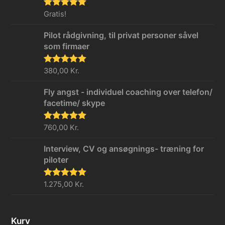
Vurderet
Gratis!
5.00
ud af 5
Pilot rådgivning, til privat personer såvel
som firmaer
Vurderet
380,00
Kr.
5.00
ud af 5
Fly angst - individuel coaching over telefon/
facetime/ skype
Vurderet
760,00
Kr.
5.00
ud af 5
Interview, CV og ansøgnings- træning for
piloter
Vurderet
1.275,00
Kr.
5.00
ud af 5
Kurv