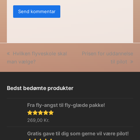
previous
next
Hvilken flyveskole skal
Prisen for uddannelse
post:
post:
man vælge?
til pilot
Bedst bedømte produkter
Fra fly-angst til fly-glæde pakke!
Vurderet
269,00
Kr.
5.00
ud af 5
Gratis gave til dig som gerne vil være pilot!