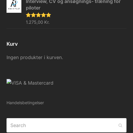
Interview, CV og ansøgnings- træning for
piloter
Vurderet
1.275,00
Kr.
5.00
ud af 5
Kurv
Ingen produkter i kurven.
Handelsbetingelser
Search
Subm