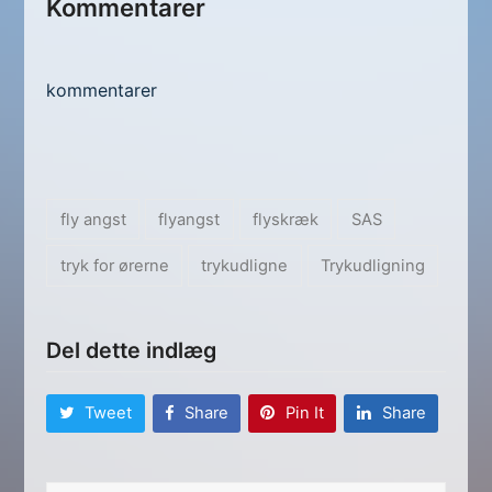
Kommentarer
kommentarer
fly angst
flyangst
flyskræk
SAS
tryk for ørerne
trykudligne
Trykudligning
Del dette indlæg
Tweet
Share
Pin It
Share