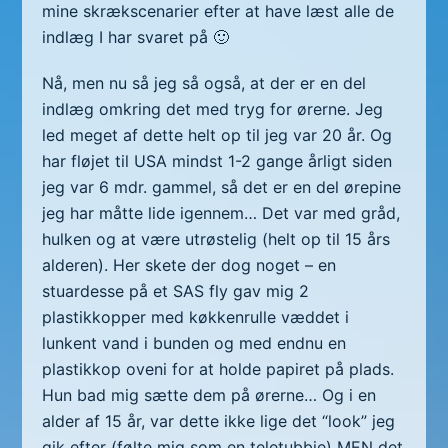
mine skrækscenarier efter at have læst alle de
indlæg I har svaret på 🙂
Nå, men nu så jeg så også, at der er en del
indlæg omkring det med tryg for ørerne. Jeg
led meget af dette helt op til jeg var 20 år. Og
har fløjet til USA mindst 1-2 gange årligt siden
jeg var 6 mdr. gammel, så det er en del ørepine
jeg har måtte lide igennem… Det var med gråd,
hulken og at være utrøstelig (helt op til 15 års
alderen). Her skete der dog noget – en
stuardesse på et SAS fly gav mig 2
plastikkopper med køkkenrulle væddet i
lunkent vand i bunden og med endnu en
plastikkop oveni for at holde papiret på plads.
Hun bad mig sætte dem på ørerne… Og i en
alder af 15 år, var dette ikke lige det “look” jeg
gik efter (følte mig som en teletubbie) MEN det