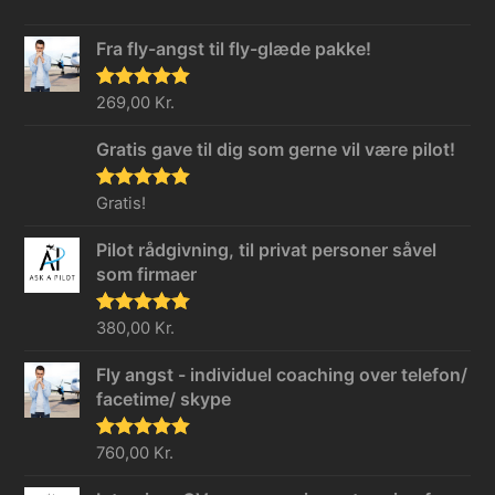
Fra fly-angst til fly-glæde pakke!
Vurderet
269,00
Kr.
5.00
ud af 5
Gratis gave til dig som gerne vil være pilot!
Vurderet
Gratis!
5.00
ud af 5
Pilot rådgivning, til privat personer såvel
som firmaer
Vurderet
380,00
Kr.
5.00
ud af 5
Fly angst - individuel coaching over telefon/
facetime/ skype
Vurderet
760,00
Kr.
5.00
ud af 5