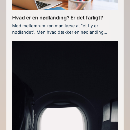
Hvad er en nødlanding? Er det farligt?
Med mellemrum kan man læse at "et fly er
nødlandet". Men hvad dækker en nødlanding…