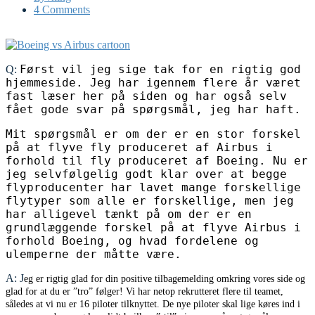
4 Comments
Først vil jeg sige tak for en rigtig god
Q:
hjemmeside. Jeg har igennem flere år været
fast læser her på siden og har også selv
fået gode svar på spørgsmål, jeg har haft.
Mit spørgsmål er om der er en stor forskel
på at flyve fly produceret af Airbus i
forhold til fly produceret af Boeing. Nu er
jeg selvfølgelig godt klar over at begge
flyproducenter har lavet mange forskellige
flytyper som alle er forskellige, men jeg
har alligevel tænkt på om der er en
grundlæggende forskel på at flyve Airbus i
forhold Boeing, og hvad fordelene og
ulemperne der måtte være.
A: J
eg er rigtig glad for din positive tilbagemelding omkring vores side og
glad for at du er ”tro” følger! Vi har netop rekrutteret flere til teamet,
således at vi nu er 16 piloter tilknyttet. De nye piloter skal lige køres ind i