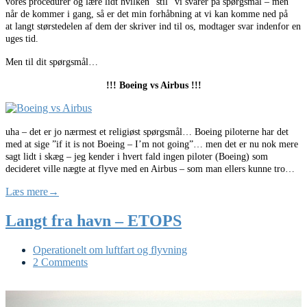
vores procedurer og lære lidt hvilken ”stil” vi svarer på spørgsmål – men
når de kommer i gang, så er det min forhåbning at vi kan komme ned på
at langt størstedelen af dem der skriver ind til os, modtager svar indenfor en
uges tid.
Men til dit spørgsmål…
!!! Boeing vs Airbus !!!
uha – det er jo nærmest et religiøst spørgsmål… Boeing piloterne har det
med at sige ”if it is not Boeing – I’m not going”… men det er nu nok mere
sagt lidt i skæg – jeg kender i hvert fald ingen piloter (Boeing) som
decideret ville nægte at flyve med en Airbus – som man ellers kunne tro…
Læs mere
→
Langt fra havn – ETOPS
Operationelt om luftfart og flyvning
2 Comments