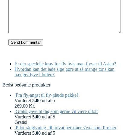
previous
Er der specielle krav for fly hvis man flyver til Asien?
post:
next
Hvordan kan det lade sige gøre at så mange tons kan
post:
hænge/flyve i luften?
Bedst bedømte produkter
Fra fly-angst til fly-glæde pakke!
Vurderet
5.00
ud af 5
269,00
Kr.
Gratis gave til dig som gerne vil være pilot!
Vurderet
5.00
ud af 5
Gratis!
Pilot rådgivning, til privat personer såvel som firmaer
Vurderet
5.00
ud af 5