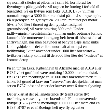
sig normalt således at piloterne i samråd, kort forud for
flyvningens påbegyndelse vil tage en beslutning i forhold til
brændstof. På en flytype som f.eks. A319, B737 vil man
normalt bruge ca 3000 liter brændstof på at nå sin rejsehøjde.
På rejsehøjden bruger flyet ca. 20 liter i minutter per motor
(dvs, 2400 liter i timen) og den typiske hastighed
(groundspeed) vil være omkring 800 km/t. Under
indflyvningen (nedstigningen) vil man under optimale forhold
kunne holde motorerne i tomgang helt frem til sidste stadie af
anflyvningen, når man begynder at benytte flaps samt sinke
landingshjulene – det er ikke unormalt at man på en
indflyvning ”kun” anvender under 1000 liter brændstof –
hvilket er i skarp kontrast til de 3000 liter liter det ”kostede” at
komme derop.
På en tur fra f.eks. København til Alicante med en A319 eller
B737 vil et groft bud være omkring 10.000 liter brændstof.
En B737 kan medbringe ca 26.000 liter brændstof fordelt i 3
tanke. På grund af krav om ”reserver” ser det sjældent at man
ser en B737 indsat på ruter der kræver over 6 timers flyvning.
Det er klart at der på langdistance fly (samt større fly)
medbringes væsentlig mere brændstof. På min nuværende
flytype (B787) kan vi medbringe 100.000 Liter mere end en
B737. B787 er et af Boeings helt nye fly og det er