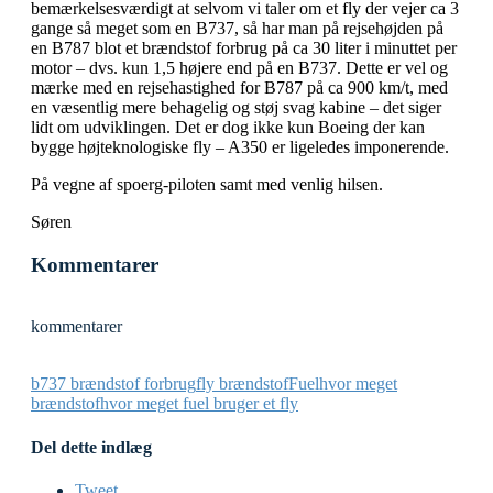
bemærkelsesværdigt at selvom vi taler om et fly der vejer ca 3
gange så meget som en B737, så har man på rejsehøjden på
en B787 blot et brændstof forbrug på ca 30 liter i minuttet per
motor – dvs. kun 1,5 højere end på en B737. Dette er vel og
mærke med en rejsehastighed for B787 på ca 900 km/t, med
en væsentlig mere behagelig og støj svag kabine – det siger
lidt om udviklingen. Det er dog ikke kun Boeing der kan
bygge højteknologiske fly – A350 er ligeledes imponerende.
På vegne af spoerg-piloten samt med venlig hilsen.
Søren
Kommentarer
kommentarer
b737 brændstof forbrug
fly brændstof
Fuel
hvor meget
brændstof
hvor meget fuel bruger et fly
Del dette indlæg
Tweet