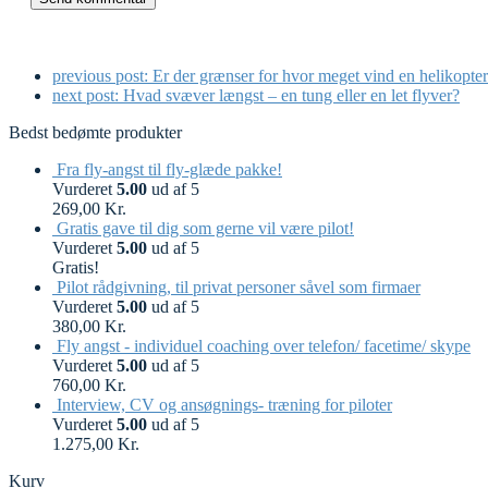
previous post:
Er der grænser for hvor meget vind en helikopter 
next post:
Hvad svæver længst – en tung eller en let flyver?
Bedst bedømte produkter
Fra fly-angst til fly-glæde pakke!
Vurderet
5.00
ud af 5
269,00
Kr.
Gratis gave til dig som gerne vil være pilot!
Vurderet
5.00
ud af 5
Gratis!
Pilot rådgivning, til privat personer såvel som firmaer
Vurderet
5.00
ud af 5
380,00
Kr.
Fly angst - individuel coaching over telefon/ facetime/ skype
Vurderet
5.00
ud af 5
760,00
Kr.
Interview, CV og ansøgnings- træning for piloter
Vurderet
5.00
ud af 5
1.275,00
Kr.
Kurv