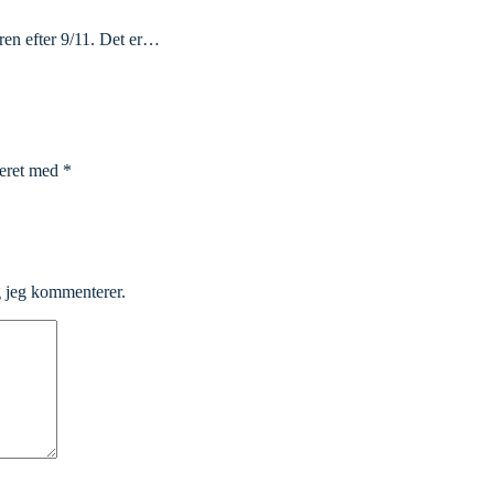
eren efter 9/11. Det er…
keret med
*
g jeg kommenterer.