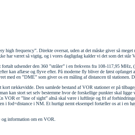
y high frequency”. Direkte oversat, uden at det måske giver så mege
 ikke har været så vigtig, og i vores dagligdag kalder vi det som det står
ort fortalt udsender den 360 ”stråler” i en frekvens fra 108-117,95 MHz,
fter kan aflæse og flyve efter. På moderne fly bliver de først opfanget 
styret med en ”DME” som giver os en måling af distancen til stationen. 
kort rækkevidde. Den samlede bestand af VOR stationer er på tilbagega
g man kan stort set selv bestemme hvor de forskellige punkter skal ligge
OR er ”line of sight” altså skal være i luftlinje og fri af forhindringer,
den i fod=distance i NM. Et hurtigt nemt eksempel fortæller os at i en 
rie og information om en VOR.