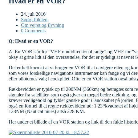
Hvad er en VOR?
24. juli 2016
Spørg Piloten
Om vejret og flyvning
0 Comments
Q: Hvad er en VOR?
A: En VOR står for ”VHF omnidirectional range” og VHF for ”ver
okay at grine lidt af den oversættelse, for det er tydeligt at navnet
Det er helt korrekt at vi bruger en VOR til at navigere efter, og k
som vores forskellige navigations instrumenter kan fange og vi dere
efter piloternes valg i cockpittet. Ofte er en VOR station også ud
Rækkevidden er typisk op til 200NM (360km) og betragtes som ret 
signaler fra satellitter, som også giver en meget bedre dækning, o
kræver vedligehold og fylder ganske godt i landskabet på jorden. En V
også en formel til at regne rækkevidden ud: 1,23*kvadratet af høj
123NM (Nautical miles) altså 228 KM.
Her under et billede af en VOR station og link til den fulde histo