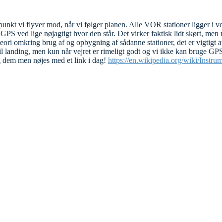
punkt vi flyver mod, når vi følger planen. Alle VOR stationer ligger i vo
 ved lige nøjagtigt hvor den står. Det virker faktisk lidt skørt, men m
 teori omkring brug af og opbygning af sådanne stationer, det er vigtigt 
til landing, men kun når vejret er rimeligt godt og vi ikke kan bruge GP
g dem men nøjes med et link i dag!
https://en.wikipedia.org/wiki/Instr