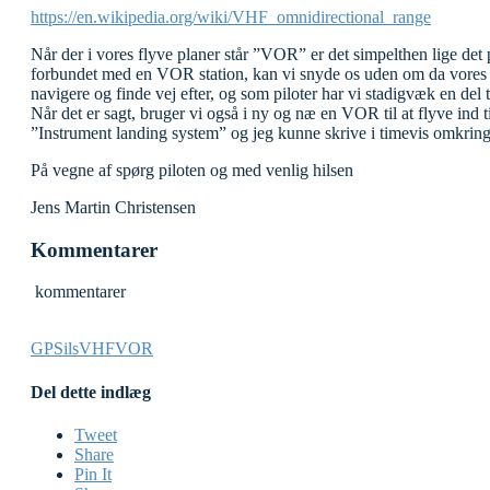
https://en.wikipedia.org/wiki/VHF_omnidirectional_range
Når der i vores flyve planer står ”VOR” er det simpelthen lige det 
forbundet med en VOR station, kan vi snyde os uden om da vores GPS
navigere og finde vej efter, og som piloter har vi stadigvæk en del
Når det er sagt, bruger vi også i ny og næ en VOR til at flyve ind 
”Instrument landing system” og jeg kunne skrive i timevis omkrin
På vegne af spørg piloten og med venlig hilsen
Jens Martin Christensen
Kommentarer
kommentarer
GPS
ils
VHF
VOR
Del dette indlæg
Tweet
Share
Pin It