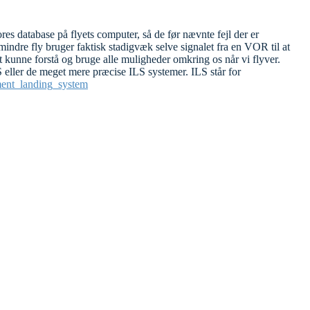
res database på flyets computer, så de før nævnte fejl der er
indre fly bruger faktisk stadigvæk selve signalet fra en VOR til at
at kunne forstå og bruge alle muligheder omkring os når vi flyver.
S eller de meget mere præcise ILS systemer. ILS står for
ument_landing_system