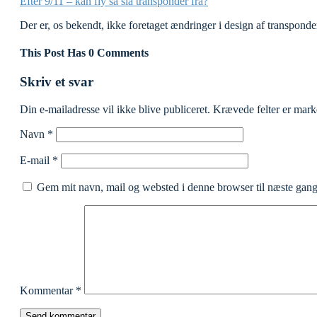
Efter 9/11 – kan fly så slå transponder fra?
Der er, os bekendt, ikke foretaget ændringer i design af transpond
This Post Has 0 Comments
Skriv et svar
Din e-mailadresse vil ikke blive publiceret.
Krævede felter er mar
Navn
*
E-mail
*
Gem mit navn, mail og websted i denne browser til næste gan
Kommentar
*