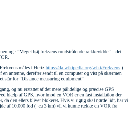
t mening : ”Meget høj frekvens rundstrålende rækkevidde”…det
 VOR.
 (Frekvens måles i Hertz
https://da.wikipedia.org/wiki/Frekvens
)
af en antenne, derefter sendt til en computer og vist på skærmen
Det står for ”Distance measuring equipment”
ng, og nu erstattet af det mere pålidelige og præcise GPS
 ved hjælp af GPS, hvor imod en VOR er en fast installation der
 da den ellers bliver blokeret. Hvis vi rigtig skal nørde lidt, har vi
højde af 10.000 fod (=ca 3 km) vil vi kunne række en VOR fra