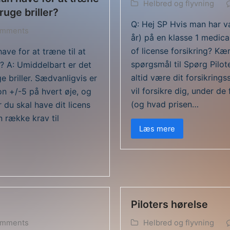
Helbred og flyvning
bruge briller?
Q: Hej SP Hvis man har v
omments
år) på en klasse 1 medica
of license forsikring? Kærl
ave for at træne til at
spørgsmål til Spørg Pilote
r? A: Umiddelbart er det
altid være dit forsikring
ge briller. Sædvanligvis er
vil forsikre dig, under 
on +/-5 på hvert øje, og
(og hvad prisen…
du skal have dit licens
n række krav til
Læs mere
Piloters hørelse
omments
Helbred og flyvning