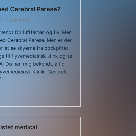
 med Cerebral Parese?
1 Comment
brændt for luftfarten og fly. Men
ed Cerebral Parese. Men er der
or at se skyerne fra cockpittet
ge til flyvemedicinsk klink og se
A: Du har, mig bekendt, altid
lyvemedicinsk Klinik. Generelt
ål…
istet medical