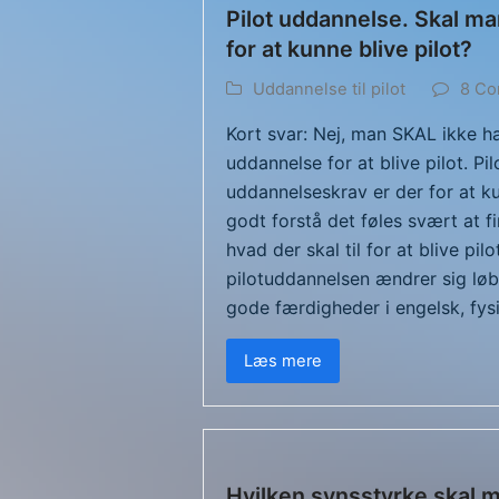
Pilot uddannelse. Skal m
for at kunne blive pilot?
Uddannelse til pilot
8 C
Kort svar: Nej, man SKAL ikke h
uddannelse for at blive pilot. Pi
uddannelseskrav er der for at ku
godt forstå det føles svært at 
hvad der skal til for at blive pilo
pilotuddannelsen ændrer sig løb
gode færdigheder i engelsk, fy
Læs mere
Hvilken synsstyrke skal m