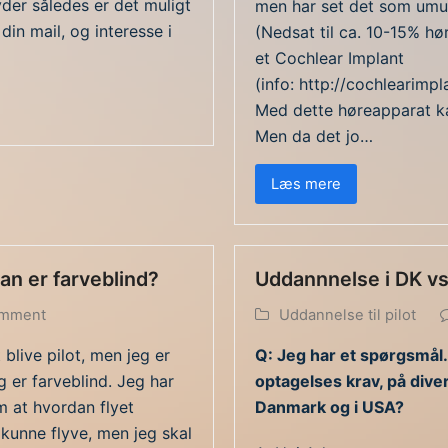
yder således er det muligt
men har set det som umul
 din mail, og interesse i
(Nedsat til ca. 10-15% hø
et Cochlear Implant
(info: http://cochlearimp
Med dette høreapparat ka
Men da det jo…
Læs mere
an er farveblind?
Uddannnelse i DK v
omment
Uddannelse til pilot
blive pilot, men jeg er
Q: Jeg har et spørgsmål.
g er farveblind. Jeg har
optagelses krav, på diver
m at hvordan flyet
Danmark og i USA?
 kunne flyve, men jeg skal