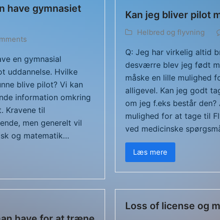
an have gymnasiet
Kan jeg bliver pilot
Helbred og flyvning
omments
Q: Jeg har virkelig altid 
ave en gymnasial
desværre blev jeg født m
lot uddannelse. Hvilke
måske en lille mulighed f
nne blive pilot? Vi kan
alligevel. Kan jeg godt ta
finde information omkring
om jeg f.eks består den? 
t. Kravene til
mulighed for at tage til F
ende, men generelt vil
ved medicinske spørgsm
sisk og matematik…
Læs mere
Loss of license og m
an have for at træne