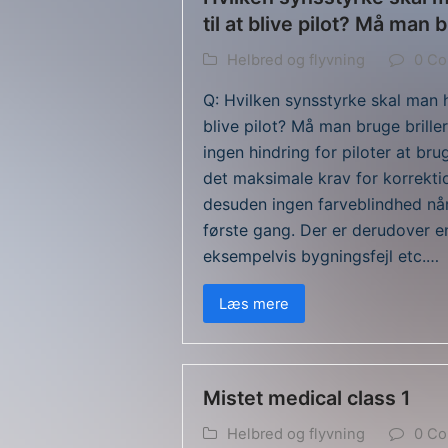
til at blive pilot? Må man 
Helbred og flyvning
0 C
Q: Hvilken synsstyrke skal man h
blive pilot? Må man bruge brille
ingen hindring for piloter at bru
det maksimale krav for korrekti
desuden ingen farveblindhed når 
første gang. Der er derudover e
eksempelvis bygningsfejl etc.…
Læs mere
Mistet medical class 1
Helbred og flyvning
0 C