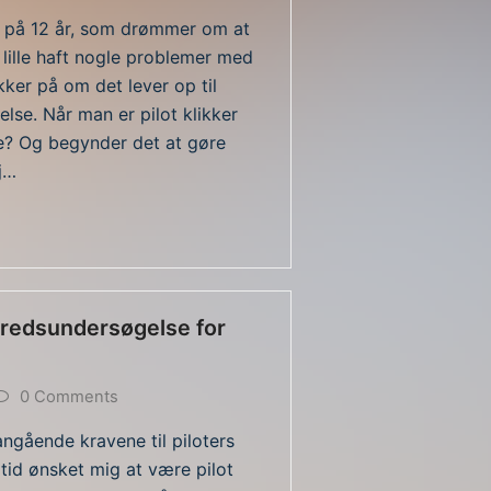
g på 12 år, som drømmer om at
en lille haft nogle problemer med
ikker på om det lever op til
else. Når man er pilot klikker
re? Og begynder det at gøre
j…
lbredsundersøgelse for
0 Comments
ngående kravene til piloters
ltid ønsket mig at være pilot