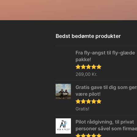
Bedst bedømte produkter
Fra fly-angst til fly-glæde
pakke!
Vurderet
269,00
Kr.
5.00
ud af 5
Gratis gave til dig som ger
være pilot!
Vurderet
Gratis!
5.00
ud af 5
Pilot rådgivning, til privat
personer såvel som firmae