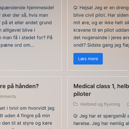
en spændende hjemmeside!
Q: Hejsa! Jeg er en dren
 sker der så, hvis man
blive civil pilot. Har sid
r på et eller andet grund
mit øre, og er ikke helt s
alligevel blive i
kravene til en pilot uddan
 man få i stedet for? På
det nogensinde i jeres ø
de pæne ord om…
ondt? Sidste gang jeg flø
Læs mere
gre på hånden?
Medical class 1, he
piloter
omments
Helbred og flyvning
et i tvivl om hvorvidt jeg
født uden 4 fingre på min
Q: Jeg har et spørgsmål a
den til at styre og køre
hørelse. Jeg har nemlig a