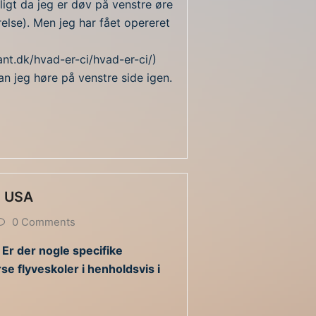
igt da jeg er døv på venstre øre
relse). Men jeg har fået opereret
lant.dk/hvad-er-ci/hvad-er-ci/)
n jeg høre på venstre side igen.
s USA
0 Comments
 Er der nogle specifike
se flyveskoler i henholdsvis i