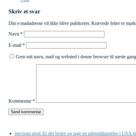
Skriv et svar
Din e-mailadresse vil ikke blive publiceret.
Krævede felter er mar
Navn
*
E-mail
*
Gem mit navn, mail og websted i denne browser til næste gan
Kommentar
*
previous post:
Er det bedre og tage en pilotuddannelse i USA 