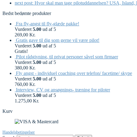
next post:
Hvor skal man tage pilotuddannelsen? USA, Island, Da
Bedst bedømte produkter
Fra fly-angst til fly-glæde pakke!
Vurderet
5.00
ud af 5
269,00
Kr.
Gratis gave til dig som gerne vil være pilot!
Vurderet
5.00
ud af 5
Gratis!
Pilot rådgivning, til privat personer såvel som firmaer
Vurderet
5.00
ud af 5
380,00
Kr.
Fly angst - individuel coaching over telefon/ facetime/ skype
Vurderet
5.00
ud af 5
760,00
Kr.
Interview, CV og ansøgnings- træning for piloter
Vurderet
5.00
ud af 5
1.275,00
Kr.
Kurv
Handelsbetingelser