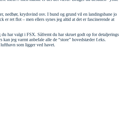
kyer, nedbør, krydsvind osv. I bund og grund vil en landingsbane jo
er ret flot – men ellers synes jeg altid at det er fascinerende at
ng du har valgt i FSX. Såfremt du har skruet godt op for detaljerings
s kan jeg varmt anbefale alle de “store” hovedstæder f.eks.
r lufthavn som ligger ved havet.