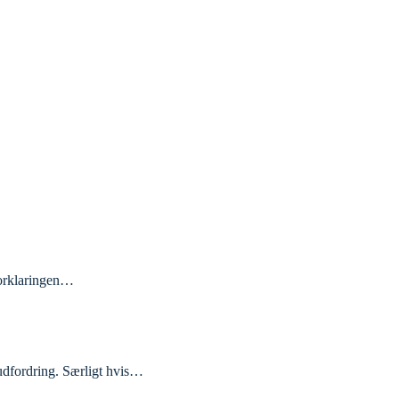
 Forklaringen…
n udfordring. Særligt hvis…