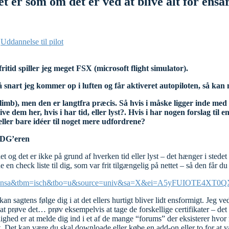
t er som om det er ved at blive alt for ensar
,
Uddannelse til pilot
ritid spiller jeg meget FSX (microsoft flight simulator).
å snart jeg kommer op i luften og får aktiveret autopiloten, så kan m
climb), men den er langtfra præcis. Så hvis i måske ligger inde me
em her, hvis i har tid, eller lyst?. Hvis i har nogen forslag til en s
 eller bare idéer til noget mere udfordrene?
MDG’eren
et og det er ikke på grund af hverken tid eller lyst – det hænger i stede
en check liste til dig, som var frit tilgængelig på nettet – så den får du e
rmd=imvnsa&tbm=isch&tbo=u&source=univ&sa=X&ei=A5yFUIOTE
 kan sagtens følge dig i at det ellers hurtigt bliver lidt ensformigt. Jeg 
g at prøve det… prøv
eksempelvis at tage de forskellige certifikater – det
ighed er at melde dig ind i et af de mange “forums” der eksisterer hvor
t. Det kan være du skal downloade eller købe en add-on eller to for 