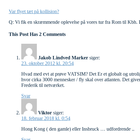
Var flyet tæt på kollision?
Q: Vi fik en skræmmende oplevelse på vores tur fra Rom til Kbh. 
This Post Has 2 Comments
Jakob Lindved Marker
siger:
23. oktober 2012 kl. 20:54
Hvad med evt at prøve VATSIM? Det Er et globalt og utroli
hvor cirka 3000 mennesker / fly skal over atlanten. Det giv
Frederik til netværket.
Svar
Viktor
siger:
18. februar 2018 kl. 0:54
Hong Kong ( den gamle) eller Insbruck … udfordrende ..
Svar