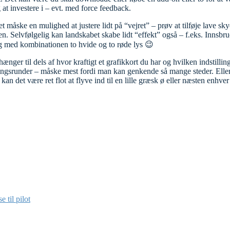
 at investere i – evt. med force feedback.
et måske en mulighed at justere lidt på “vejret” – prøv at tilføje lave s
. Selvfølgelig kan landskabet skabe lidt “effekt” også – f.eks. Innsbruck 
ig med kombinationen to hvide og to røde lys 😉
ænger til dels af hvor kraftigt et grafikkort du har og hvilken indstilli
dingsrunder – måske mest fordi man kan genkende så mange steder. Eller
n det være ret flot at flyve ind til en lille græsk ø eller næsten enhve
 til pilot