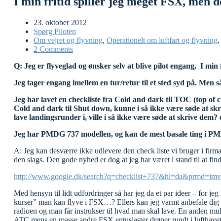
I min fritid spiller jeg meget FSX, men de
23. oktober 2012
Spørg Piloten
Om vejret og flyvning
,
Operationelt om luftfart og flyvning
2 Comments
Q: Jeg er flyveglad og ønsker selv at blive pilot engang, I min f
Jeg tager engang imellem en tur/retur til et sted syd på. Men s
Jeg har lavet en checkliste fra Cold and dark til TOC (top of 
Cold and dark til Shut down, kunne i så ikke være søde at skrive d
lave landingsrunder i, ville i så ikke være søde at skrive dem?
Jeg har PMDG 737 modellen, og kan de mest basale ting i P
A: Jeg kan desværre ikke udlevere den check liste vi bruger i firma
den slags. Den gode nyhed er dog at jeg har været i stand til at finde 
http://www.google.dk/search?q=checklist+737&hl=da&p
Med hensyn til lidt udfordringer så har jeg da et par ideer – for jeg
kurser” man kan flyve i FSX…? Ellers kan jeg varmt anbefale di
radioen og man får instrukser til hvad man skal lave. En anden mul
ATC mens en masse andre FSX entusiaster drøner rundt i lufthave