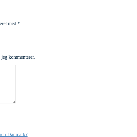
keret med
*
g jeg kommenterer.
end i Danmark?