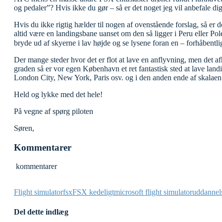
og pedaler”? Hvis ikke du gør – så er det noget jeg vil anbefale dig
Hvis du ikke rigtig hælder til nogen af ovenstående forslag, så er d
altid være en landingsbane uanset om den så ligger i Peru eller Polen
bryde ud af skyerne i lav højde og se lysene foran en – forhåbentl
Der mange steder hvor det er flot at lave en anflyvning, men det afh
graden så er vor egen København et ret fantastisk sted at lave lan
London City, New York, Paris osv. og i den anden ende af skalaen ka
Held og lykke med det hele!
På vegne af spørg piloten
Søren,
Kommentarer
kommentarer
Flight simulator
fsx
FSX kedeligt
microsoft flight simulator
uddannelse
Del dette indlæg