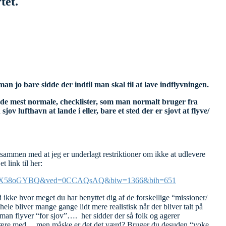
tet.
an jo bare sidde der indtil man skal til at lave indflyvningen.
d de mest normale, checklister, som man normalt bruger fra
jov lufthavn at lande i eller, bare et sted der er sjovt at flyve/
t sammen med at jeg er underlagt restriktioner om ikke at udlevere
t link til her:
4XT0QX58oGYBQ&ved=0CCAQsAQ&biw=1366&bih=651
ved ikke hvor meget du har benyttet dig af de forskellige “missioner/
 hele bliver mange gange lidt mere realistisk når der bliver talt på
 man flyver “for sjov”…. her sidder der så folk og agerer
at være med… men måske er det det værd? Bruger du desuden “yoke