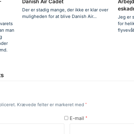
–
Danish Air Cadet
Arbejd
eskadr
Der er stadig mange, der ikke er klar over
muligheden for at blive Danish Air…
Jeg er 
svarets
for heli
kan man
flyvevå
g
nder
/md.
ts
liceret.
Krævede felter er markeret med
*
E-mail
*