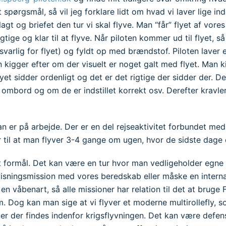
 spørgsmål, så vil jeg forklare lidt om hvad vi laver lige inden
lagt og briefet den tur vi skal flyve. Man “får” flyet af vore
gtige og klar til at flyve. Når piloten kommer ud til flyet, s
svarlig for flyet) og fyldt op med brændstof. Piloten laver
an kigger efter om der visuelt er noget galt med flyet. Man 
yet sidder ordenligt og det er det rigtige der sidder der.
 ombord og om de er indstillet korrekt osv. Derefter kravle
an er på arbejde. Der er en del rejseaktivitet forbundet me
er til at man flyver 3-4 gange om ugen, hvor de sidste dage 
 et formål. Det kan være en tur hvor man vedligeholder egne 
sningsmission med vores beredskab eller måske en internatio
 en våbenart, så alle missioner har relation til det at bruge 
 Dog kan man sige at vi flyver et moderne multirollefly, s
oner der findes indenfor krigsflyvningen. Det kan være defen