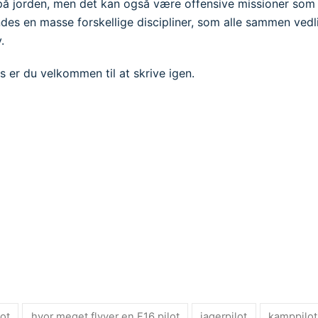
på jorden, men det kan også være offensive missioner som de
ndes en masse forskellige discipliner, som alle sammen vedli
.
s er du velkommen til at skrive igen.
lot
hvor meget flyver en F16 pilot
jagerpilot
kamppilot