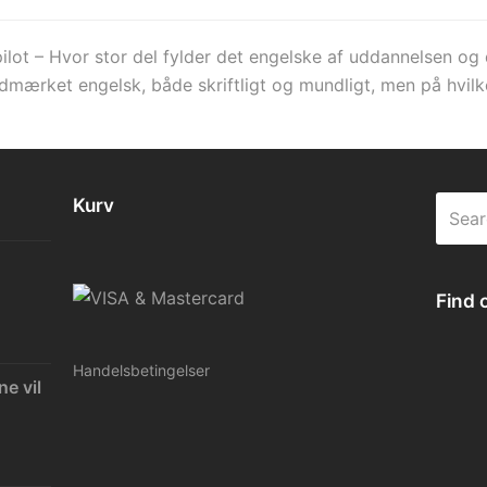
pilot – Hvor stor del fylder det engelske af uddannelsen og
dmærket engelsk, både skriftligt og mundligt, men på hvilk
Kurv
Searc
Find 
Handelsbetingelser
ne vil