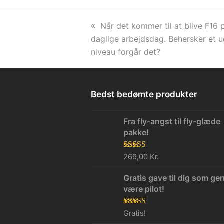
previous
Når det kommer til at blive F16 
post:
daglige arbejdsdag. Behersker et u
niveau forgår det?
Bedst bedømte produkter
Fra fly-angst til fly-glæde
pakke!
Vurderet
269,00
Kr.
5.00
ud af 5
Gratis gave til dig som ger
være pilot!
Vurderet
Gratis!
5.00
ud af 5