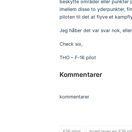
beskytte områder eller punkter 
imellem disse to yderpunkter, fi
piloten til det at flyve et kampfly
Jeg håber det var svar nok, eller
Check six,
THO – F-16 pilot
Kommentarer
kommentarer
F16 pilot
hvad laver en F16 pi