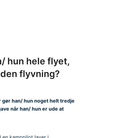
 hun hele flyet,
nden flyvning?
r gør han/ hun noget helt tredje
gave når han/ hun er ude at
 en kamppilot laver i