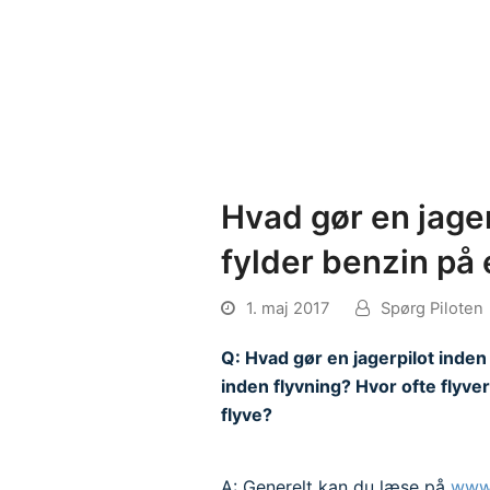
Hvad gør en jager
fylder benzin på 
1. maj 2017
Spørg Piloten
Q: Hvad gør en jagerpilot inden 
inden flyvning? Hvor ofte flyve
flyve?
A: Generelt kan du læse på
www.