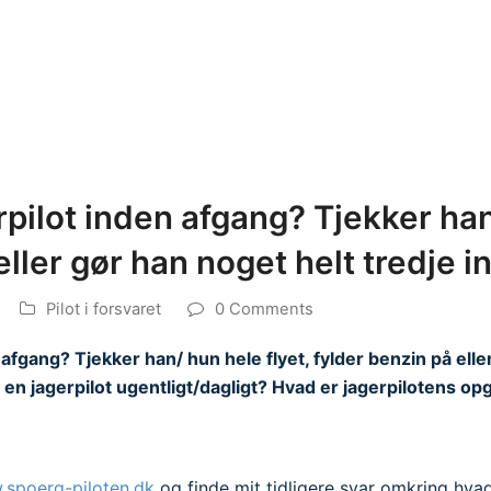
pilot inden afgang? Tjekker han/
eller gør han noget helt tredje i
Pilot i forsvaret
0 Comments
afgang? Tjekker han/ hun hele flyet, fylder benzin på elle
r en jagerpilot ugentligt/dagligt? Hvad er jagerpilotens op
spoerg-piloten.dk
og finde mit tidligere svar omkring hvad