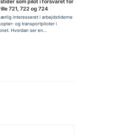
stider som pilot i forsvaret for
ille 721, 722 og 724
særlig interesseret i arbejdstiderne
kopter- og transportpiloter i
bnet. Hvordan ser en…