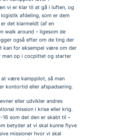
 vi er klar til at gå i luften, og
s logistik afdeling, som er dem
å er det klarmeldt (af en
 en walk around – ligesom de
kigger også efter om de ting der
 Det kan for eksempel være om der
r man op i cocpittet og starter
d at være kamppilot, så man
er kontortid eller afspadsering.
evner eller udvikler andres
nal mission i krise eller krig.
F-16 som det den er skabt til –
om betyder at vi skal kunne flyve
sive missioner hvor vi skal