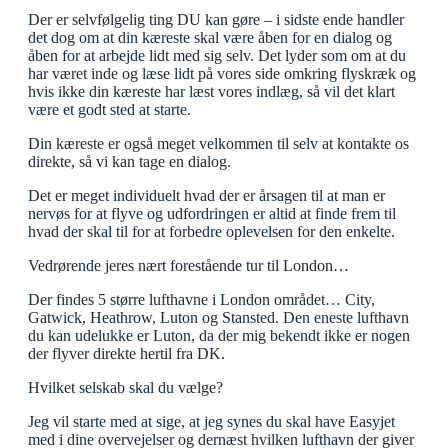
Der er selvfølgelig ting DU kan gøre – i sidste ende handler
det dog om at din kæreste skal være åben for en dialog og
åben for at arbejde lidt med sig selv. Det lyder som om at du
har været inde og læse lidt på vores side omkring flyskræk og
hvis ikke din kæreste har læst vores indlæg, så vil det klart
være et godt sted at starte.
Din kæreste er også meget velkommen til selv at kontakte os
direkte, så vi kan tage en dialog.
Det er meget individuelt hvad der er årsagen til at man er
nervøs for at flyve og udfordringen er altid at finde frem til
hvad der skal til for at
forbedre oplevelsen for den enkelte.
Vedrørende jeres nært forestående tur til London…
Der findes 5 større lufthavne i London området… City,
Gatwick, Heathrow, Luton og Stansted. Den eneste lufthavn
du kan udelukke er Luton, da der mig bekendt ikke er nogen
der flyver direkte hertil fra DK.
Hvilket selskab skal du vælge?
Jeg vil starte med at sige, at jeg synes du skal have Easyjet
med i dine overvejelser og dernæst hvilken lufthavn der giver