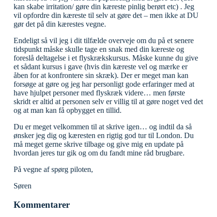
kan skabe irritation/ gøre din kæreste pinlig berørt etc) . Jeg
vil opfordre din kæreste til selv at gøre det – men ikke at DU
gør det på din kærestes vegne.
Endeligt så vil jeg i dit tilfælde overveje om du på et senere
tidspunkt måske skulle tage en snak med din kæreste og
foreslå deltagelse i et flyskrækskursus. Måske kunne du give
et sådant kursus i gave (hvis din kæreste vel og mærke er
åben for at konfrontere sin skræk). Der er meget man kan
forsøge at gøre og jeg har personligt gode erfaringer med at
have hjulpet personer med flyskræk videre… men første
skridt er altid at personen selv er villig til at gøre noget ved det
og at man kan få opbygget en tillid.
Du er meget velkommen til at skrive igen… og indtil da så
ønsker jeg dig og kæresten en rigtig god tur til London. Du
må meget gerne skrive tilbage og give mig en update på
hvordan jeres tur gik og om du fandt mine råd brugbare.
På vegne af spørg piloten,
Søren
Kommentarer