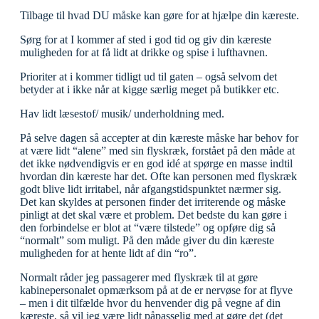
Tilbage til hvad DU måske kan gøre for at hjælpe din kæreste.
Sørg for at I kommer af sted i god tid og giv din kæreste
muligheden for at få lidt at drikke og spise i lufthavnen.
Prioriter at i kommer tidligt ud til gaten – også selvom det
betyder at i ikke når at kigge særlig meget på butikker etc.
Hav lidt læsestof/ musik/ underholdning med.
På selve dagen så accepter at din kæreste måske har behov for
at være lidt “alene” med sin flyskræk, forstået på den måde at
det ikke nødvendigvis er en god idé at spørge en masse indtil
hvordan din kæreste har det. Ofte kan personen med flyskræk
godt blive lidt irritabel, når afgangstidspunktet nærmer sig.
Det kan skyldes at personen finder det irriterende og måske
pinligt at det skal være et problem. Det bedste du kan gøre i
den forbindelse er blot at “være tilstede” og opføre dig så
“normalt” som muligt. På den måde giver du din kæreste
muligheden for at hente lidt af din “ro”.
Normalt råder jeg passagerer med flyskræk til at gøre
kabinepersonalet opmærksom på at de er nervøse for at flyve
– men i dit tilfælde hvor du henvender dig på vegne af din
kæreste, så vil jeg være lidt påpasselig med at gøre det (det