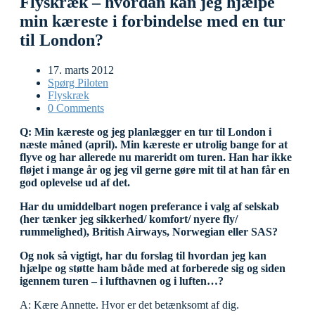
Flyskræk – hvordan kan jeg hjælpe
min kæreste i forbindelse med en tur
til London?
17. marts 2012
Spørg Piloten
Flyskræk
0 Comments
Q: Min kæreste og jeg planlægger en tur til London i
næste måned (april). Min kæreste er utrolig bange for at
flyve og har allerede nu mareridt om turen. Han har ikke
fløjet i mange år og jeg vil gerne gøre mit til at han får en
god oplevelse ud af det.
Har du umiddelbart nogen preferance i valg af selskab
(her tænker jeg sikkerhed/ komfort/ nyere fly/
rummelighed), British Airways, Norwegian eller SAS?
Og nok så vigtigt, har du forslag til hvordan jeg kan
hjælpe og støtte ham både med at forberede sig og siden
igennem turen – i lufthavnen og i luften…?
A: Kære Annette. Hvor er det betænksomt af dig.