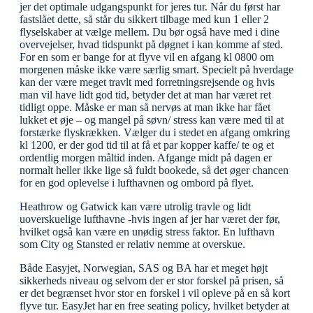
jer det optimale udgangspunkt for jeres tur. Når du først har
fastslået dette, så står du sikkert tilbage med kun 1 eller 2
flyselskaber at vælge mellem. Du bør også have med i dine
overvejelser, hvad tidspunkt på døgnet i kan komme af sted.
For en som er bange for at flyve vil en afgang kl 0800 om
morgenen måske ikke være særlig smart. Specielt på hverdage
kan der være meget travlt med forretningsrejsende og hvis
man vil have lidt god tid, betyder det at man har været ret
tidligt oppe. Måske er man så nervøs at man ikke har fået
lukket et øje – og mangel på søvn/ stress kan være med til at
forstærke flyskrækken. Vælger du i stedet en afgang omkring
kl 1200, er der god tid til at få et par kopper kaffe/ te og et
ordentlig morgen måltid inden. Afgange midt på dagen er
normalt heller ikke lige så fuldt bookede, så det øger chancen
for en god oplevelse i lufthavnen og ombord på flyet.
Heathrow og Gatwick kan være utrolig travle og lidt
uoverskuelige lufthavne -hvis ingen af jer har været der før,
hvilket også kan være en unødig stress faktor. En lufthavn
som City og Stansted er relativ nemme at overskue.
Både Easyjet, Norwegian, SAS og BA har et meget højt
sikkerheds niveau og selvom der er stor forskel på prisen, så
er det begrænset hvor stor en forskel i vil opleve på en så kort
flyve tur. EasyJet har en free seating policy, hvilket betyder at