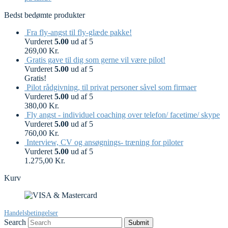
Bedst bedømte produkter
Fra fly-angst til fly-glæde pakke!
Vurderet
5.00
ud af 5
269,00
Kr.
Gratis gave til dig som gerne vil være pilot!
Vurderet
5.00
ud af 5
Gratis!
Pilot rådgivning, til privat personer såvel som firmaer
Vurderet
5.00
ud af 5
380,00
Kr.
Fly angst - individuel coaching over telefon/ facetime/ skype
Vurderet
5.00
ud af 5
760,00
Kr.
Interview, CV og ansøgnings- træning for piloter
Vurderet
5.00
ud af 5
1.275,00
Kr.
Kurv
Handelsbetingelser
Search
Submit