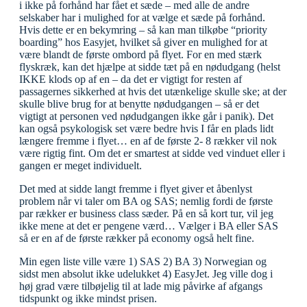
i ikke på forhånd har fået et sæde – med alle de andre
selskaber har i mulighed for at vælge et sæde på forhånd.
Hvis dette er en bekymring – så kan man tilkøbe “priority
boarding” hos Easyjet, hvilket så giver en mulighed for at
være blandt de første ombord på flyet. For en med stærk
flyskræk, kan det hjælpe at sidde tæt på en nødudgang (helst
IKKE klods op af en – da det er vigtigt for resten af
passagernes sikkerhed at hvis det utænkelige skulle ske; at der
skulle blive brug for at benytte nødudgangen – så er det
vigtigt at personen ved nødudgangen ikke går i panik). Det
kan også psykologisk set være bedre hvis I får en plads lidt
længere fremme i flyet… en af de første 2- 8 rækker vil nok
være rigtig fint. Om det er smartest at sidde ved vinduet eller i
gangen er meget individuelt.
Det med at sidde langt fremme i flyet giver et åbenlyst
problem når vi taler om BA og SAS; nemlig fordi de første
par rækker er business class sæder. På en så kort tur, vil jeg
ikke mene at det er pengene værd… Vælger i BA eller SAS
så er en af de første rækker på economy også helt fine.
Min egen liste ville være 1) SAS 2) BA 3) Norwegian og
sidst men absolut ikke udelukket 4) EasyJet. Jeg ville dog i
høj grad være tilbøjelig til at lade mig påvirke af afgangs
tidspunkt og ikke mindst prisen.