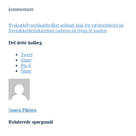
kommentarer
flyskræk
flysselskab
hvilket selskab skal jeg vælge
ombord på
flyet
sikkerhed
sikkerhed omborg på fly
tur til london
Del dette indlæg
Tweet
Share
Pin It
Share
Spørg Piloten
Relaterede spørgsmål