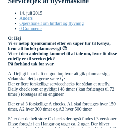
Servicetjek af flyvemaskine
14. juli 2015
Anders
Operationelt om luftfart og flyvning
0 Comments
Q: Hej
Vi er netop hjemkommet efter en super tur til Kenya,
hvor alt forløb planmæssigt 🙂
Vi er i den anledning kommet til at tale om, hvor tit disse
rutefly er til servicetjek?
På forhånd tak for svar.
A: Dejligt i har haft en god tur, hvor alt gik planmæssigt,
sådan skal det jo gerne være 🙂
Der er flere forskellige servicechecks for sådan et rutefly.
Daily check som er gyldigt i 48 timer ( kan forlænges til 72
timer ) foretages af en engineer.
Der er så 3 forskellige A checks. A1 skal foretages hver 150
timer, A2 hver 300 timer og A3 hver 500 timer.
Så er der de helt store C checks der også findes i 3 versioner.
Disse foregår i en Hangar og tager ca. 2 uger. Der bliver