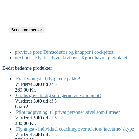
previous post:
Dimsedutter og knapper i cockpittet
next post:
Fly der flyver lavt over København i øjeblikket
Bedst bedømte produkter
Fra fly-angst til fly-glæde pakke!
Vurderet
5.00
ud af 5
269,00
Kr.
Gratis gave til dig som gerne vil være pilot!
Vurderet
5.00
ud af 5
Gratis!
Pilot rådgivning, til privat personer såvel som firmaer
Vurderet
5.00
ud af 5
380,00
Kr.
Fly angst - individuel coaching over telefon/ facetime/ skype
Vurderet
5.00
ud af 5