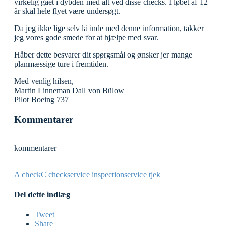
virkelig gået i dybden med alt ved disse checks. I løbet af 12
år skal hele flyet være undersøgt.
Da jeg ikke lige selv lå inde med denne information, takker
jeg vores gode smede for at hjælpe med svar.
Håber dette besvarer dit spørgsmål og ønsker jer mange
planmæssige ture i fremtiden.
Med venlig hilsen,
Martin Linneman Dall von Bülow
Pilot Boeing 737
Kommentarer
kommentarer
A check
C check
service inspection
service tjek
Del dette indlæg
Tweet
Share