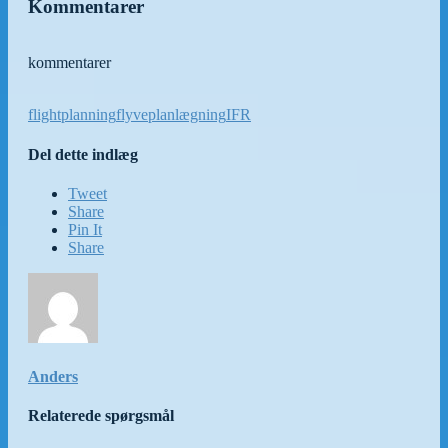
Kommentarer
kommentarer
flightplanning
flyveplanlægning
IFR
Del dette indlæg
Tweet
Share
Pin It
Share
Anders
Relaterede spørgsmål