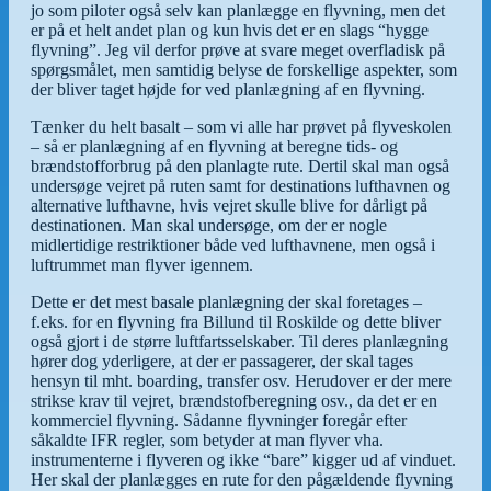
jo som piloter også selv kan planlægge en flyvning, men det
er på et helt andet plan og kun hvis det er en slags “hygge
flyvning”. Jeg vil derfor prøve at svare meget overfladisk på
spørgsmålet, men samtidig belyse de forskellige aspekter, som
der bliver taget højde for ved planlægning af en flyvning.
Tænker du helt basalt – som vi alle har prøvet på flyveskolen
– så er planlægning af en flyvning at beregne tids- og
brændstofforbrug på den planlagte rute. Dertil skal man også
undersøge vejret på ruten samt for destinations lufthavnen og
alternative lufthavne, hvis vejret skulle blive for dårligt på
destinationen. Man skal undersøge, om der er nogle
midlertidige restriktioner både ved lufthavnene, men også i
luftrummet man flyver igennem.
Dette er det mest basale planlægning der skal foretages –
f.eks. for en flyvning fra Billund til Roskilde og dette bliver
også gjort i de større luftfartsselskaber. Til deres planlægning
hører dog yderligere, at der er passagerer, der skal tages
hensyn til mht. boarding, transfer osv. Herudover er der mere
strikse krav til vejret, brændstofberegning osv., da det er en
kommerciel flyvning. Sådanne flyvninger foregår efter
såkaldte IFR regler, som betyder at man flyver vha.
instrumenterne i flyveren og ikke “bare” kigger ud af vinduet.
Her skal der planlægges en rute for den pågældende flyvning