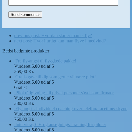
previous post:
Hvordan starter man et fly?
next post:
Hvor hurtigt kan man flyve i medvind?
Bedst bedømte produkter
Fra fly-angst til fly-glæde pakke!
Vurderet
5.00
ud af 5
269,00
Kr.
Gratis gave til dig som gerne vil være pilot!
Vurderet
5.00
ud af 5
Gratis!
Pilot rådgivning, til privat personer såvel som firmaer
Vurderet
5.00
ud af 5
380,00
Kr.
Fly angst - individuel coaching over telefon/ facetime/ skype
Vurderet
5.00
ud af 5
760,00
Kr.
Interview, CV og ansøgnings- træning for piloter
Vurderet
5.00
ud af 5