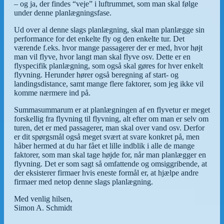
– og ja, der findes “veje” i luftrummet, som man skal følge
under denne planlægningsfase.
Ud over al denne slags planlægning, skal man planlægge sin
performance for det enkelte fly og den enkelte tur. Det
værende f.eks. hvor mange passagerer der er med, hvor højt
man vil flyve, hvor langt man skal flyve osv. Dette er en
flyspecifik planlægning, som også skal gøres for hver enkelt
flyvning. Herunder hører også beregning af start- og
landingsdistance, samt mange flere faktorer, som jeg ikke vil
komme nærmere ind på.
Summasummarum er at planlægningen af en flyvetur er meget
forskellig fra flyvning til flyvning, alt efter om man er selv om
turen, det er med passagerer, man skal over vand osv. Derfor
er dit spørgsmål også meget svært at svare konkret på, men
håber hermed at du har fået et lille indblik i alle de mange
faktorer, som man skal tage højde for, når man planlægger en
flyvning. Det er som sagt så omfattende og omsiggribende, at
der eksisterer firmaer hvis eneste formål er, at hjælpe andre
firmaer med netop denne slags planlægning.
Med venlig hilsen,
Simon A. Schmidt