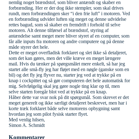
nemlig noget brændstof, som bliver antændt og skaber en
forbrænding. Her er der dog ikke stempler, som skal drives
rundt, men forbrændingen sker “i den frie luft” i motoren. Ved
en forbrænding udvider luften sig meget og denne udvidelse
rettes bagud, som så skaber en fremdrift i forhold til selve
motoren. Alt denne tilførsel af brændstof, styring af
antændelse samt meget mere bliver styret af en computer, som
får alle inputs fra motoren og andre computere og på denne
måde styrer det hele.
Dette er meget overfladisk forklaret og slet ikke så detaljeret,
som det kan gøres, men det ville kræve en meget længere
mail. Hvis du tænker på spørgsmålet mere enkelt, så har jeg
startet alle små-fly jeg har fløjet med en nøgle (ganske som en
bil) og det fly jeg flyver nu, starter jeg ved at trykke på en
knap i cockpittet og så gør computeren det hele automatisk for
mig. Selvfølgelig skal jeg gøre nogle ting klar op til, men
selve starten foregår blot ved at trykke på en knap.
Håber dette var svar nok på dit spørgsmål. Som skrevet er det
meget generelt og ikke særligt detaljeret beskrevet, men har i
korte træk forklaret både selve motorens opbygning samt
hvordan jeg som pilot fysisk starter flyet.
Med venlig hilsen,
Simon A. Schmidt
Kommentarer