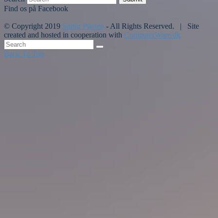
Find os på Facebook
© Copyright 2019
Spørg Piloten
- All Rights Reserved. | Site
created and hosted in cooperation with
ComputerWare.dk
Back To Top