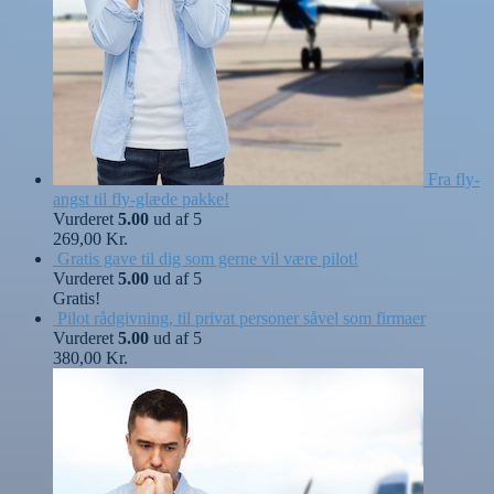
Fra fly-
angst til fly-glæde pakke!
Vurderet
5.00
ud af 5
269,00
Kr.
Gratis gave til dig som gerne vil være pilot!
Vurderet
5.00
ud af 5
Gratis!
Pilot rådgivning, til privat personer såvel som firmaer
Vurderet
5.00
ud af 5
380,00
Kr.