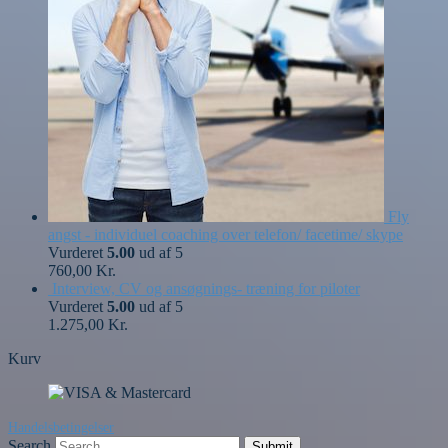
Fly
angst - individuel coaching over telefon/ facetime/ skype
Vurderet
5.00
ud af 5
760,00
Kr.
Interview, CV og ansøgnings- træning for piloter
Vurderet
5.00
ud af 5
1.275,00
Kr.
Kurv
Handelsbetingelser
Search
Submit