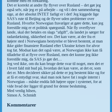
komme med en forklaring.
Det er korrekt at andre fly flyver over Rusland – det gør jeg
også selv, når jeg er på arbejde – og vil i den sammenhæng
sige, at der absolut INTET farligt er i det! Jeg kiggede lige
SAS’s rute til Beijing og de flyver uden problemer over
Rusland. Hvorfor Norwegian fravælger at gøre dette, kan jeg
forestille mig er et politisk spørgsmål. Når fly overflyver
lande, skal der betales en slags “afgift”, da landet jo sørger for
radardækning, sikkerhed osv. Det kan være, at der fra et
højere sted i Norwegians bestyrelse er blevet bestemt, at man
ikke gider finansiere Rusland efter Ukraine krisen for alvor
tog fat. Modsat kan det også være, at Norwegian ikke kan få
tilladelse til at flyve over Rusland, men det kunne jeg ikke
forestille mig, da SAS jo gør det…
Jeg ved ikke, om du kan bruge dette svar til noget, men det er
i hvert fald mit bud på, hvordan det kan være, at det er, som
det er. Men decideret sikker på dette er jeg bestemt ikke og for
at få et entydigt svar, skal man nok have fat i nogle internt i
Norwegian – måske endda lidt højere oppe i systemet, for at
vide hvad der ligger til grund for denne beslutning.
Med venlig hilsen,
Simon A. Schmidt
Kommentarer