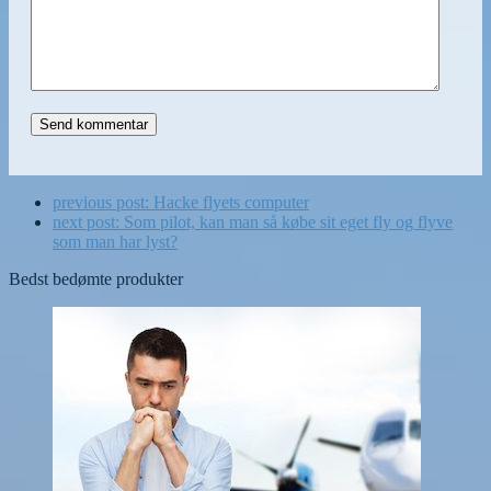
previous post:
Hacke flyets computer
next post:
Som pilot, kan man så købe sit eget fly og flyve
som man har lyst?
Bedst bedømte produkter