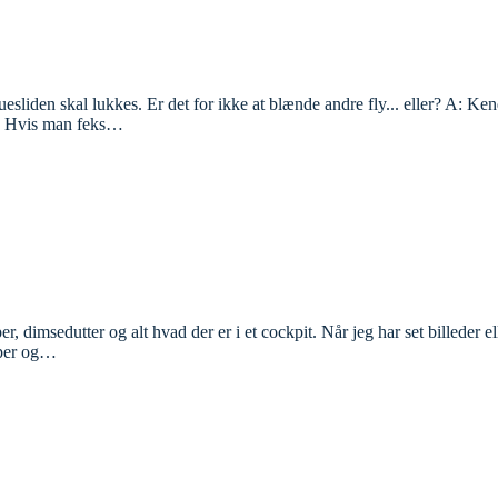
uesliden skal lukkes. Er det for ikke at blænde andre fly... eller? A: 
 ;) Hvis man feks…
, dimsedutter og alt hvad der er i et cockpit. Når jeg har set billeder elle
pper og…