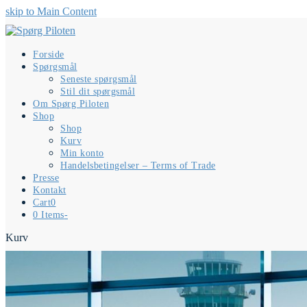
skip to Main Content
Forside
Spørgsmål
Seneste spørgsmål
Stil dit spørgsmål
Om Spørg Piloten
Shop
Shop
Kurv
Min konto
Handelsbetingelser – Terms of Trade
Presse
Kontakt
Cart
0
0 Items
-
Kurv