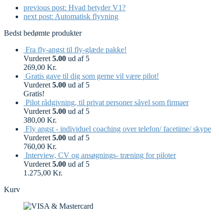
previous post:
Hvad betyder V1?
next post:
Automatisk flyvning
Bedst bedømte produkter
Fra fly-angst til fly-glæde pakke!
Vurderet
5.00
ud af 5
269,00
Kr.
Gratis gave til dig som gerne vil være pilot!
Vurderet
5.00
ud af 5
Gratis!
Pilot rådgivning, til privat personer såvel som firmaer
Vurderet
5.00
ud af 5
380,00
Kr.
Fly angst - individuel coaching over telefon/ facetime/ skype
Vurderet
5.00
ud af 5
760,00
Kr.
Interview, CV og ansøgnings- træning for piloter
Vurderet
5.00
ud af 5
1.275,00
Kr.
Kurv