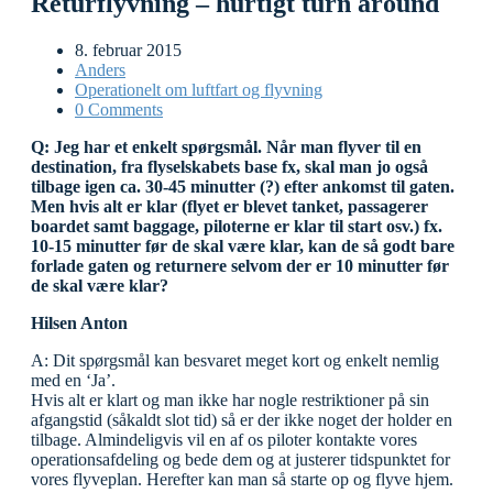
Returflyvning – hurtigt turn around
8. februar 2015
Anders
Operationelt om luftfart og flyvning
0 Comments
Q: Jeg har et enkelt spørgsmål. Når man flyver til en
destination, fra flyselskabets base fx, skal man jo også
tilbage igen ca. 30-45 minutter (?) efter ankomst til gaten.
Men hvis alt er klar (flyet er blevet tanket, passagerer
boardet samt baggage, piloterne er klar til start osv.) fx.
10-15 minutter før de skal være klar, kan de så godt bare
forlade gaten og returnere selvom der er 10 minutter før
de skal være klar?
Hilsen Anton
A: Dit spørgsmål kan besvaret meget kort og enkelt nemlig
med en ‘Ja’.
Hvis alt er klart og man ikke har nogle restriktioner på sin
afgangstid (såkaldt slot tid) så er der ikke noget der holder en
tilbage. Almindeligvis vil en af os piloter kontakte vores
operationsafdeling og bede dem og at justerer tidspunktet for
vores flyveplan. Herefter kan man så starte op og flyve hjem.