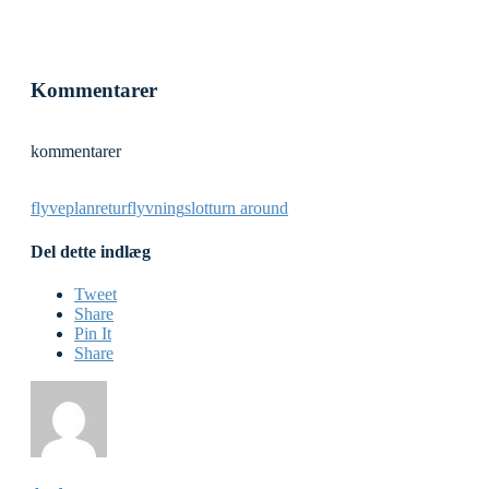
Kommentarer
kommentarer
flyveplan
returflyvning
slot
turn around
Del dette indlæg
Tweet
Share
Pin It
Share