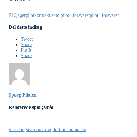
F16
jagerpilot
kontrakt som pilot i forsvaret
pilot i forsvaret
Del dette indlæg
Tweet
Share
Pin It
Share
Spørg Piloten
Relaterede spørgsmål
Skoleopgaver omkring luftfartsbranchen