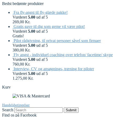
Bedst bedømte produkter
Fra fly-angst til fly-glæde pakke!
Vurderet
5.00
ud af 5
269,00
Kr.
Gratis gave til dig som gerne vil være pilot!
Vurderet
5.00
ud af 5
Gratis!
Pilot rådgivning, til privat personer såvel som firmaer
Vurderet
5.00
ud af 5
380,00
Kr.
Fly angst - individuel coaching over telefon/ facetime/ skype
Vurderet
5.00
ud af 5
760,00
Kr.
Interview, CV og ansøgnings- træning for piloter
Vurderet
5.00
ud af 5
1.275,00
Kr.
Kurv
Handelsbetingelser
Search
Submit
Find os på Facebook