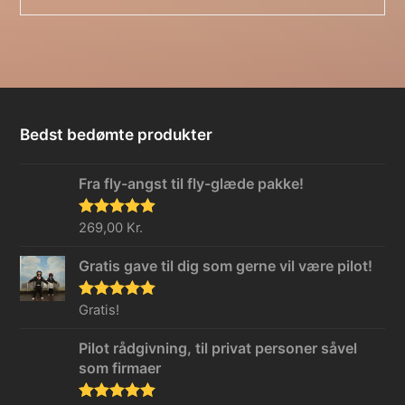
Bedst bedømte produkter
Fra fly-angst til fly-glæde pakke!
Vurderet
269,00
Kr.
5.00
ud af 5
Gratis gave til dig som gerne vil være pilot!
Vurderet
Gratis!
5.00
ud af 5
Pilot rådgivning, til privat personer såvel
som firmaer