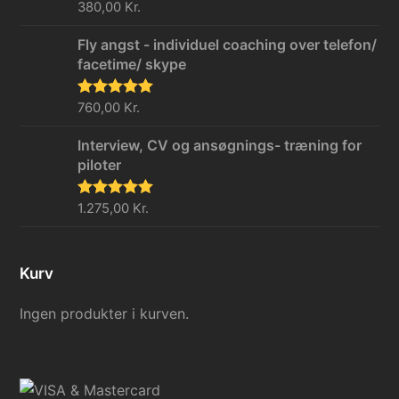
Vurderet
380,00
Kr.
5.00
ud af 5
Fly angst - individuel coaching over telefon/
facetime/ skype
Vurderet
760,00
Kr.
5.00
ud af 5
Interview, CV og ansøgnings- træning for
piloter
Vurderet
1.275,00
Kr.
5.00
ud af 5
Kurv
Ingen produkter i kurven.