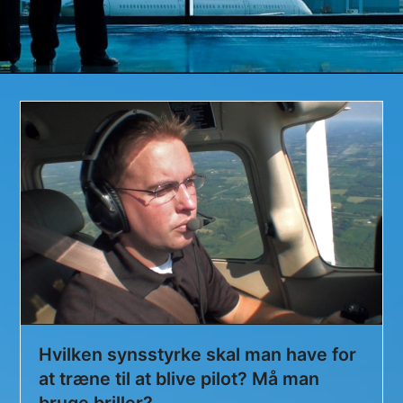
Hvilken synsstyrke skal man have for
at træne til at blive pilot? Må man
bruge briller?