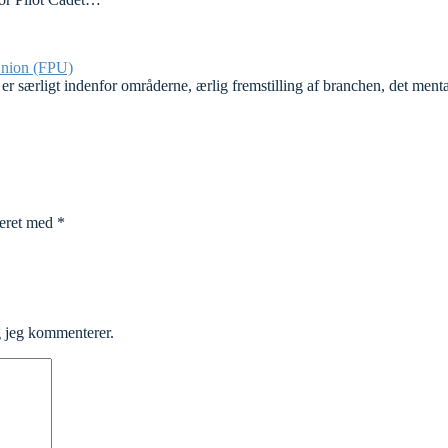
Union (FPU)
 særligt indenfor områderne, ærlig fremstilling af branchen, det mentale
keret med
*
g jeg kommenterer.