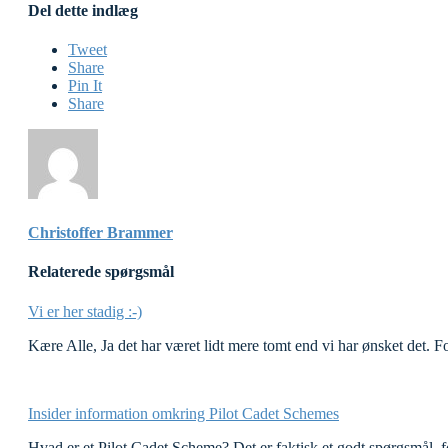
Del dette indlæg
Tweet
Share
Pin It
Share
Christoffer Brammer
Relaterede spørgsmål
Vi er her stadig :-)
Kære Alle, Ja det har været lidt mere tomt end vi har ønsket det.
Insider information omkring Pilot Cadet Schemes
Hvad er et Pilot Cadet Scheme? Det er faktisk et godt spørgsmål, 