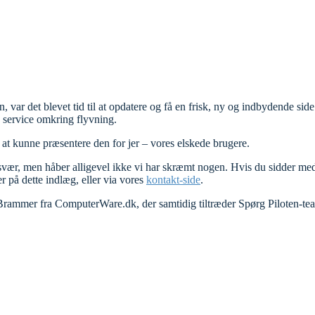
, var det blevet tid til at opdatere og få en frisk, ny og indbydende si
g service omkring flyvning.
 at kunne præsentere den for jer – vores elskede brugere.
r svær, men håber alligevel ikke vi har skræmt nogen. Hvis du sidder med 
r på dette indlæg, eller via vores
kontakt-side
.
Brammer fra ComputerWare.dk, der samtidig tiltræder Spørg Piloten-t