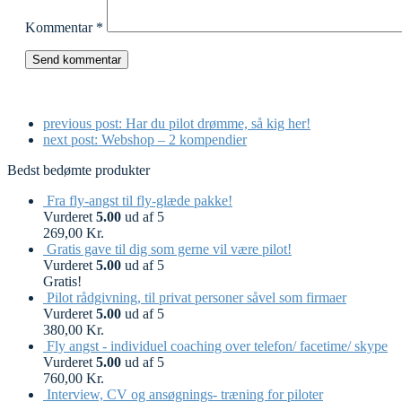
Kommentar
*
previous post:
Har du pilot drømme, så kig her!
next post:
Webshop – 2 kompendier
Bedst bedømte produkter
Fra fly-angst til fly-glæde pakke!
Vurderet
5.00
ud af 5
269,00
Kr.
Gratis gave til dig som gerne vil være pilot!
Vurderet
5.00
ud af 5
Gratis!
Pilot rådgivning, til privat personer såvel som firmaer
Vurderet
5.00
ud af 5
380,00
Kr.
Fly angst - individuel coaching over telefon/ facetime/ skype
Vurderet
5.00
ud af 5
760,00
Kr.
Interview, CV og ansøgnings- træning for piloter