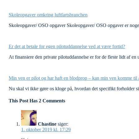
Skoleopgaver omkring luftfartsbranchen
Skoleopgaver/ OSO opgaver Skoleopgaver/ OSO opgaver er noget 
Er det at betale for egen pilotuddannelse ved at være fortid?
At finansiere den private pilotuddannelse er for de fleste lidt af e
Min ven er pilot og har haft en blodprop – kan min ven komme til 
Nu skal vi ikke gøre os kloge på, hvordan det specifikt forholder 
This Post Has 2 Comments
Chastine
siger:
1. oktober 2019 kl. 17:29