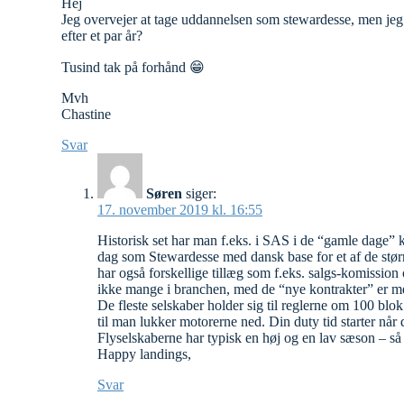
Hej
Jeg overvejer at tage uddannelsen som stewardesse, men jeg
efter et par år?
Tusind tak på forhånd 😁
Mvh
Chastine
Svar
Søren
siger:
17. november 2019 kl. 16:55
Historisk set har man f.eks. i SAS i de “gamle dage” 
dag som Stewardesse med dansk base for et af de stør
har også forskellige tillæg som f.eks. salgs-komission o
ikke mange i branchen, med de “nye kontrakter” er
De fleste selskaber holder sig til reglerne om 100 blok
til man lukker motorerne ned. Din duty tid starter når
Flyselskaberne har typisk en høj og en lav sæson – så
Happy landings,
Svar