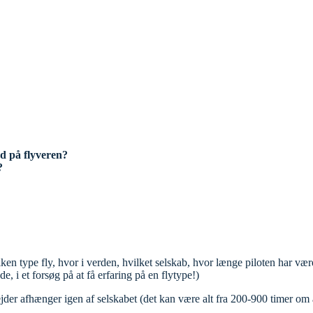
d på flyveren?
?
n type fly, hvor i verden, hvilket selskab, hvor længe piloten har været an
de, i et forsøg på at få erfaring på en flytype!)
der afhænger igen af selskabet (det kan være alt fra 200-900 timer om å