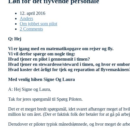
Løn for det flyvende personale
12. april 2016
Anders
Om jobbet som pilot
2 Comments
Q: Hej
Vi er igang med en matematikopgave om rejser og fly.
Vi vil derfor spørge om nogle ting:
Hvad tjener en pilot i gennemsnit i timen?
Hvad tjener en stewardesse/steward i timen, og hvor er ombor
Hvad koster det årligt for tjek og reparation af flyvemaskinen
Med venlig hilsen Signe Og Laura
A: Hej Signe og Laura,
Tak for jeres spørgsmål til Spørg Piloten.
Det er et meget bredt spørgsmål, idet svaret afhænger meget af hvilke
million kr om året. (Der er faktisk folk der betaler for at gå på arbej
Derudover er piloter typisk månedslønnede, og hvor meget de arbej