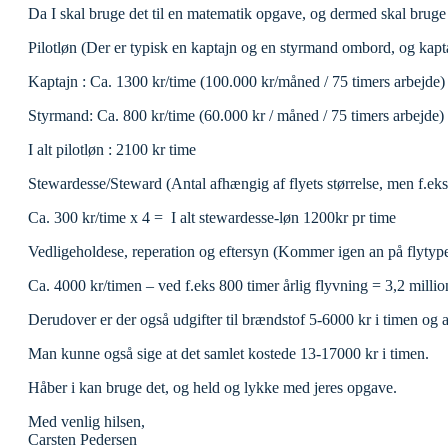
Da I skal bruge det til en matematik opgave, og dermed skal bruge no
Pilotløn (Der er typisk en kaptajn og en styrmand ombord, og kapt
Kaptajn : Ca. 1300 kr/time (100.000 kr/måned / 75 timers arbejde)
Styrmand: Ca. 800 kr/time (60.000 kr / måned / 75 timers arbejde)
I alt pilotløn : 2100 kr time
Stewardesse/Steward (Antal afhængig af flyets størrelse, men f.eks. 
Ca. 300 kr/time x 4 = I alt stewardesse-løn 1200kr pr time
Vedligeholdese, reperation og eftersyn (Kommer igen an på flytype
Ca. 4000 kr/timen – ved f.eks 800 timer årlig flyvning = 3,2 millio
Derudover er der også udgifter til brændstof 5-6000 kr i timen og a
Man kunne også sige at det samlet kostede 13-17000 kr i timen.
Håber i kan bruge det, og held og lykke med jeres opgave.
Med venlig hilsen,
Carsten Pedersen