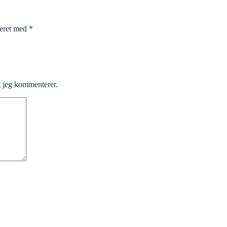
keret med
*
g jeg kommenterer.