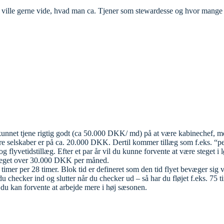
 ville gerne vide, hvad man ca. Tjener som stewardesse og hvor mange 
kunnet tjene rigtig godt (ca 50.000 DKK/ md) på at være kabinechef, men
re selskaber er på ca. 20.000 DKK. Dertil kommer tillæg som f.eks. “p
g flyvetidstillæg. Efter et par år vil du kunne forvente at være steget i l
 meget over 30.000 DKK per måned.
 timer per 28 timer. Blok tid er defineret som den tid flyet bevæger sig v
 du checker ind og slutter når du checker ud – så har du fløjet f.eks. 75
 du kan forvente at arbejde mere i høj sæsonen.