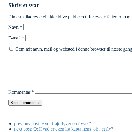
Skriv et svar
Din e-mailadresse vil ikke blive publiceret.
Krævede felter er mar
Navn
*
E-mail
*
Gem mit navn, mail og websted i denne browser til næste gan
Kommentar
*
previous post:
Hvor højt flyver en flyver?
next post:
Q: Hvad er egentlig kaptajnens job i et fly?