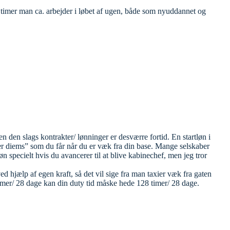
timer man ca. arbejder i løbet af ugen, både som nyuddannet og
 den slags kontrakter/ lønninger er desværre fortid. En startløn i
er diems” som du får når du er væk fra din base. Mange selskaber
øn specielt hvis du avancerer til at blive kabinechef, men jeg tror
ed hjælp af egen kraft, så det vil sige fra man taxier væk fra gaten
 timer/ 28 dage kan din duty tid måske hede 128 timer/ 28 dage.