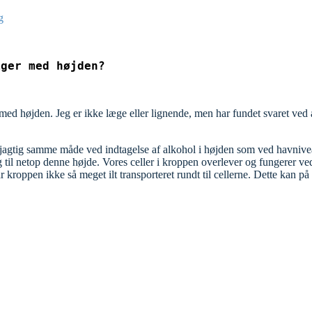
g
iger med højden?
d højden. Jeg er ikke læge eller lignende, men har fundet svaret ved at
agtig samme måde ved indtagelse af alkohol i højden som ved havniveau.
il netop denne højde. Vores celler i kroppen overlever og fungerer ved, 
år kroppen ikke så meget ilt transporteret rundt til cellerne. Dette kan