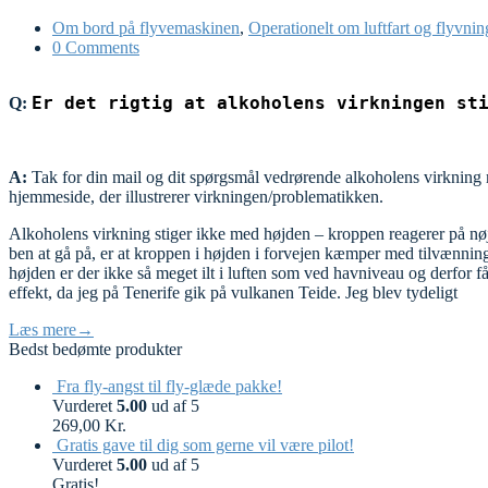
Om bord på flyvemaskinen
,
Operationelt om luftfart og flyvnin
0 Comments
Er det rigtig at alkoholens virkningen st
Q:
A:
Tak for din mail og dit spørgsmål vedrørende alkoholens virkning me
hjemmeside, der illustrerer virkningen/problematikken.
Alkoholens virkning stiger ikke med højden – kroppen reagerer på nøj
ben at gå på, er at kroppen i højden i forvejen kæmper med tilvænning t
højden er der ikke så meget ilt i luften som ved havniveau og derfor f
effekt, da jeg på Tenerife gik på vulkanen Teide. Jeg blev tydeligt
Læs mere
→
Bedst bedømte produkter
Fra fly-angst til fly-glæde pakke!
Vurderet
5.00
ud af 5
269,00
Kr.
Gratis gave til dig som gerne vil være pilot!
Vurderet
5.00
ud af 5
Gratis!