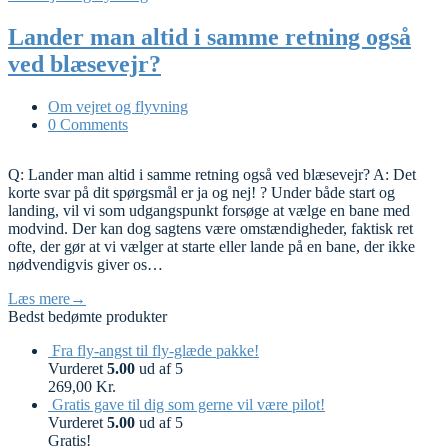
Lander man altid i samme retning også
ved blæsevejr?
Om vejret og flyvning
0 Comments
Q: Lander man altid i samme retning også ved blæsevejr? A: Det
korte svar på dit spørgsmål er ja og nej! ? Under både start og
landing, vil vi som udgangspunkt forsøge at vælge en bane med
modvind. Der kan dog sagtens være omstændigheder, faktisk ret
ofte, der gør at vi vælger at starte eller lande på en bane, der ikke
nødvendigvis giver os…
Læs mere
→
Bedst bedømte produkter
Fra fly-angst til fly-glæde pakke!
Vurderet
5.00
ud af 5
269,00
Kr.
Gratis gave til dig som gerne vil være pilot!
Vurderet
5.00
ud af 5
Gratis!