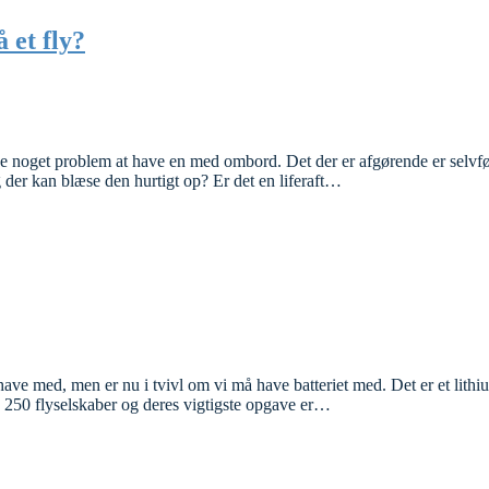
 et fly?
v ikke noget problem at have en med ombord. Det der er afgørende er selvf
g der kan blæse den hurtigt op? Er det en liferaft…
l have med, men er nu i tvivl om vi må have batteriet med. Det er et l
a 250 flyselskaber og deres vigtigste opgave er…