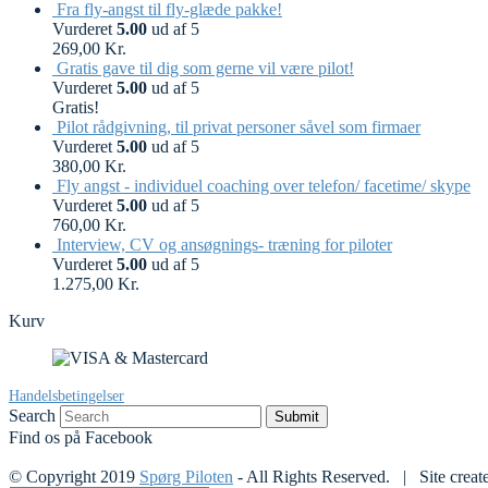
Fra fly-angst til fly-glæde pakke!
Vurderet
5.00
ud af 5
269,00
Kr.
Gratis gave til dig som gerne vil være pilot!
Vurderet
5.00
ud af 5
Gratis!
Pilot rådgivning, til privat personer såvel som firmaer
Vurderet
5.00
ud af 5
380,00
Kr.
Fly angst - individuel coaching over telefon/ facetime/ skype
Vurderet
5.00
ud af 5
760,00
Kr.
Interview, CV og ansøgnings- træning for piloter
Vurderet
5.00
ud af 5
1.275,00
Kr.
Kurv
Handelsbetingelser
Search
Submit
Find os på Facebook
© Copyright 2019
Spørg Piloten
- All Rights Reserved. | Site creat