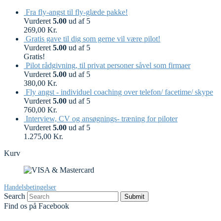
Fra fly-angst til fly-glæde pakke!
Vurderet
5.00
ud af 5
269,00
Kr.
Gratis gave til dig som gerne vil være pilot!
Vurderet
5.00
ud af 5
Gratis!
Pilot rådgivning, til privat personer såvel som firmaer
Vurderet
5.00
ud af 5
380,00
Kr.
Fly angst - individuel coaching over telefon/ facetime/ skype
Vurderet
5.00
ud af 5
760,00
Kr.
Interview, CV og ansøgnings- træning for piloter
Vurderet
5.00
ud af 5
1.275,00
Kr.
Kurv
Handelsbetingelser
Search
Submit
Find os på Facebook