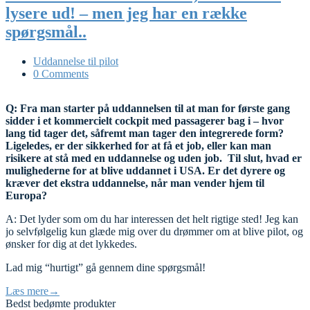
lysere ud! – men jeg har en række
spørgsmål..
Uddannelse til pilot
0 Comments
Q: Fra man starter på uddannelsen til at man for første gang
sidder i et kommercielt cockpit med passagerer bag i – hvor
lang tid tager det, såfremt man tager den integrerede form?
Ligeledes, er der sikkerhed for at få et job, eller kan man
risikere at stå med en uddannelse og uden job. Til slut, hvad er
mulighederne for at blive uddannet i USA. Er det dyrere og
kræver det ekstra uddannelse, når man vender hjem til
Europa?
A: Det lyder som om du har interessen det helt rigtige sted! Jeg kan
jo selvfølgelig kun glæde mig over du drømmer om at blive pilot, og
ønsker for dig at det lykkedes.
Lad mig “hurtigt” gå gennem dine spørgsmål!
Læs mere
→
Bedst bedømte produkter