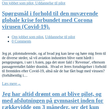
Om jobbet som pilot
,
Uddannelse til pilot
Spørgsmål i forhold til den nuværende
globale krise forbundet med Corona
virusen (Covid-19).
Om jobbet som pilot
,
Uddannelse til pilot
0 Comments
Jeg pt. pilotstuderende, og af hvad jeg kan læse og høre mig frem til
de diverse steder, så vil aviation industrien blive ramt hårdt i
pengepungen, i sær i Asien, pga det store fald i 'Revenue', eftersom
passagerertallet falder drastisk. Hvad er Jeres forudsigelser i forhold
til fremtiden efter Covid-19, altså når de har fået bugt med virusen?
(forhåbentlig i…
Læs mere
→
Jeg har altid drømt om at blive pilot, og
med afslutningen på gymnasiet inden for
rækkevidde om 3 måneder, ser det kun