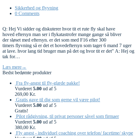
Sikkerhed og flyvning
0 Comments
Q: Hej Vi sidder og diskuterer hvor tit et rute fly skal have
hoved eftersyn man ser i flykatastrofer mange gange så bliver
der sløset med eftersyn. er det som med F16 efter 300
timers flyvning så er det et hovedeftersyn som tager 6 mand 7 uger
at lave. hvor lang tid bruger man på det og hvor tit er det" A: Hej og
tak for…
Læs mere
→
Bedst bedømte produkter
Fra fly-angst til fly-glæde pakke!
Vurderet
5.00
ud af 5
269,00
Kr.
Gratis gave til dig som gerne vil være pilot!
Vurderet
5.00
ud af 5
Gratis!
Pilot rådgivning, til privat personer såvel som firmaer
Vurderet
5.00
ud af 5
380,00
Kr.
Fly angst - individuel coaching over telefon/ facetime/ skype