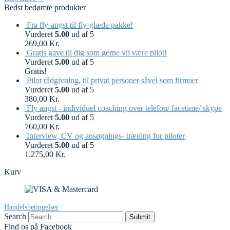
Bedst bedømte produkter
Fra fly-angst til fly-glæde pakke!
Vurderet
5.00
ud af 5
269,00
Kr.
Gratis gave til dig som gerne vil være pilot!
Vurderet
5.00
ud af 5
Gratis!
Pilot rådgivning, til privat personer såvel som firmaer
Vurderet
5.00
ud af 5
380,00
Kr.
Fly angst - individuel coaching over telefon/ facetime/ skype
Vurderet
5.00
ud af 5
760,00
Kr.
Interview, CV og ansøgnings- træning for piloter
Vurderet
5.00
ud af 5
1.275,00
Kr.
Kurv
Handelsbetingelser
Search
Submit
Find os på Facebook