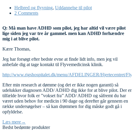
Helbred og flyvning
,
Uddannelse til pilot
2 Comments
Q: Må man have ADHD som pilot, jeg har altid vil være pilot
lige siden jeg var tre år gammel. men kan ADHD forhændre
mig i at blive pilot.
Kære Thomas,
Jeg har forsøgt efter bedste evne at finde lidt info, men jeg vil
anbefale dig at tage kontakt til Flyvemedicinsk klinik.
http://www.rigshospitalet.dk/menu/AFDELINGER/Hjertecentret/Fly
Efter min research at dømme (og det er ikke nogen garanti) så
udelukker diagnosen ADD/ ADHD dig ikke for at blive pilot. Der er
tilfælde hvor folk er ”vokset fra” ADD/ ADHD og såfremt du har
været uden behov for medicin i 90 dage og derefter går gennem en
række undersøgelser – så kan drømmen for dig måske godt gå i
opfyldelse.
Læs mere
→
Bedst bedømte produkter