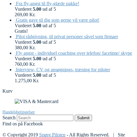
Fra fly-angst til fly-glæde pakke!
Vurderet
5.00
ud af 5
269,00
Kr.
Gratis gave til dig som gerne vil være pilot!
Vurderet
5.00
ud af 5
Gratis!
Pilot rådgivning, til privat personer såvel som firmaer
Vurderet
5.00
ud af 5
380,00
Kr.
Fly angst - individuel coaching over telefon/ facetime/ skype
Vurderet
5.00
ud af 5
760,00
Kr.
Interview, CV og ansøgnings- træning for piloter
Vurderet
5.00
ud af 5
1.275,00
Kr.
Kurv
Handelsbetingelser
Search
Submit
Find os på Facebook
© Copyright 2019
Spørg Piloten
- All Rights Reserved. | Site