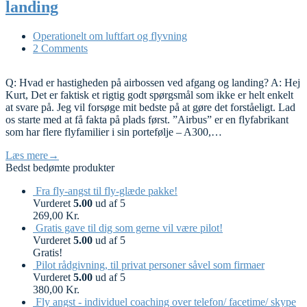
landing
Operationelt om luftfart og flyvning
2 Comments
Q: Hvad er hastigheden på airbossen ved afgang og landing? A: Hej
Kurt, Det er faktisk et rigtig godt spørgsmål som ikke er helt enkelt
at svare på. Jeg vil forsøge mit bedste på at gøre det forståeligt. Lad
os starte med at få fakta på plads først. ”Airbus” er en flyfabrikant
som har flere flyfamilier i sin portefølje – A300,…
Læs mere
→
Bedst bedømte produkter
Fra fly-angst til fly-glæde pakke!
Vurderet
5.00
ud af 5
269,00
Kr.
Gratis gave til dig som gerne vil være pilot!
Vurderet
5.00
ud af 5
Gratis!
Pilot rådgivning, til privat personer såvel som firmaer
Vurderet
5.00
ud af 5
380,00
Kr.
Fly angst - individuel coaching over telefon/ facetime/ skype