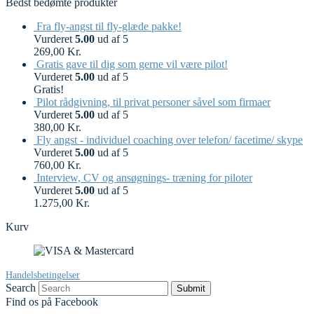
Bedst bedømte produkter
Fra fly-angst til fly-glæde pakke!
Vurderet
5.00
ud af 5
269,00
Kr.
Gratis gave til dig som gerne vil være pilot!
Vurderet
5.00
ud af 5
Gratis!
Pilot rådgivning, til privat personer såvel som firmaer
Vurderet
5.00
ud af 5
380,00
Kr.
Fly angst - individuel coaching over telefon/ facetime/ skype
Vurderet
5.00
ud af 5
760,00
Kr.
Interview, CV og ansøgnings- træning for piloter
Vurderet
5.00
ud af 5
1.275,00
Kr.
Kurv
Handelsbetingelser
Search
Submit
Find os på Facebook