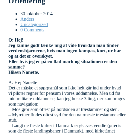
Orientering
30. oktober 2014
Anders
Uncategorized
0 Comments
Q: Hej!
Jeg kunne godt tænke mig at vide hvordan man finder
verdenshjørnerne, hvis man ingen kompas, kort, ur har
og at det er overskyet.
Eller hvis jeg er på en flad mark og situationen er den
samme?
Hilsen Nanette.
A: Hej Nanette
Det er måske et spørgsmål som ikke helt går ind under hvad
vi piloter regner for pensum i vores uddannelse. Men ud fra
min militære uddannelse, kan jeg huske 3 ting, der kan bruges
som navigation:
– Mos gror som oftest på nordsiden af træstammer og sten.
– Myretuer findes oftest syd for den nærmeste træstamme eller
stub.
– Langt de fleste kirker i Danmark er øst-vestvendte (præcis
som de fleste landingsbaner i Danmark), med kirketårnet