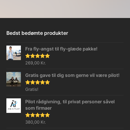
Bedst bedømte produkter
Fra fly-angst til fly-glæde pakke!
Vurderet
269,00
Kr.
5.00
ud af 5
Gratis gave til dig som gerne vil være pilot!
Vurderet
Gratis!
5.00
ud af 5
Pilot rådgivning, til privat personer såvel
som firmaer
Vurderet
380,00
Kr.
5.00
ud af 5