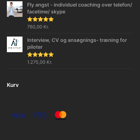
Fly angst - individuel coaching over telefon/
facetime/ skype
Vurderet
760,00
Kr.
5.00
ud af 5
Interview, CV og ansøgnings- træning for
piloter
Vurderet
1.275,00
Kr.
5.00
ud af 5
Kurv