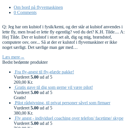
Om bord på flyvemaskinen
0 Comments
Q: Jeg har om kulstof i fysik/kemi, og der står at kulstof anvendes i
lette fly, men hvad er lette fly egentlig? ved du det? K.H. Tilde.... A:
Hej Tilde. Der er kulstof i stort set alt, dig og mig, brændstof,
computere osv, osv... Så at der er kulstof i flyvemaskiner er ikke
noget særligt. Det særlige man gør med…
Læs mere
→
Bedst bedømte produkter
Fra fly-angst til fly-glæde pakke!
Vurderet
5.00
ud af 5
269,00
Kr.
Gratis gave til dig som gerne vil være pilot!
Vurderet
5.00
ud af 5
Gratis!
Pilot rådgivning, til privat personer såvel som firmaer
Vurderet
5.00
ud af 5
380,00
Kr.
Fly angst - individuel coaching over telefon/ facetime/ skype
Vurderet
5.00
ud af 5