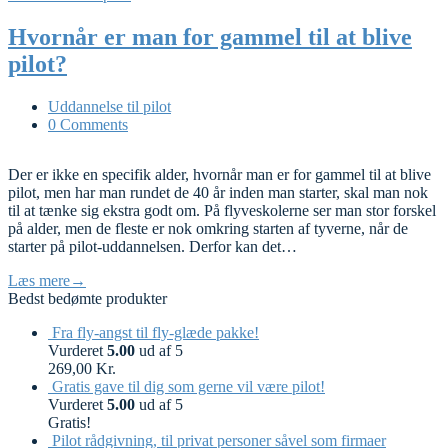
Hvornår er man for gammel til at blive
pilot?
Uddannelse til pilot
0 Comments
Der er ikke en specifik alder, hvornår man er for gammel til at blive
pilot, men har man rundet de 40 år inden man starter, skal man nok
til at tænke sig ekstra godt om. På flyveskolerne ser man stor forskel
på alder, men de fleste er nok omkring starten af tyverne, når de
starter på pilot-uddannelsen. Derfor kan det…
Læs mere
→
Bedst bedømte produkter
Fra fly-angst til fly-glæde pakke!
Vurderet
5.00
ud af 5
269,00
Kr.
Gratis gave til dig som gerne vil være pilot!
Vurderet
5.00
ud af 5
Gratis!
Pilot rådgivning, til privat personer såvel som firmaer