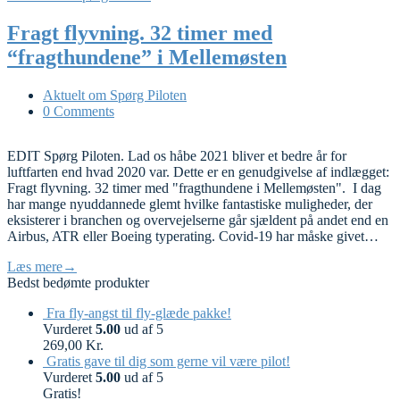
Fragt flyvning. 32 timer med
“fragthundene” i Mellemøsten
Aktuelt om Spørg Piloten
0 Comments
EDIT Spørg Piloten. Lad os håbe 2021 bliver et bedre år for
luftfarten end hvad 2020 var. Dette er en genudgivelse af indlægget:
Fragt flyvning. 32 timer med "fragthundene i Mellemøsten". I dag
har mange nyuddannede glemt hvilke fantastiske muligheder, der
eksisterer i branchen og overvejelserne går sjældent på andet end en
Airbus, ATR eller Boeing typerating. Covid-19 har måske givet…
Læs mere
→
Bedst bedømte produkter
Fra fly-angst til fly-glæde pakke!
Vurderet
5.00
ud af 5
269,00
Kr.
Gratis gave til dig som gerne vil være pilot!
Vurderet
5.00
ud af 5
Gratis!