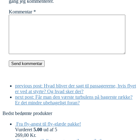
gang jeg kommenterer.
Kommentar
*
previous post:
Hvad bliver der sagt til passagererne, hvis flyet
er ved at styrte? Og hvad sker der?
next post:
Får man den værste turbulens på bagerste række?
Er det mindre ubehageligt foran?
Bedst bedømte produkter
Fra fly-angst til fly-glæde pakke!
Vurderet
5.00
ud af 5
269,00
Kr.