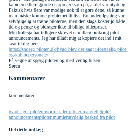
kabinemedlem gjorde os opmærksom på, at det var utydeligt.
Faktisk hvis flere var modige nok til at gøre dette, så kunne
man måske komme problemet til livs. En anden løsning var
selvfølgelig at træne piloterne, men den slags koster jo både
tid og penge og bidrager ikke til billige billetpriser.
Min kollega har tidligere skrevet et indlæg omkring pilot
announcements. Jeg har tilladt mig at kopiere det ind i mit
svar til dig her:
https://spoerg-piloten.dk/hvad-blev-der-sagt-uforstaelig-pilot-
og-kabinepersonale/
På vegne af spørg piloten og med venlig hilsen
Søren
Kommentarer
kommentarer
hvad siger piloten
hvorfor taler piloter mærkeligt
pilot
announcements
piloter mumler
utydelig besked fra pilot
Del dette indlæg