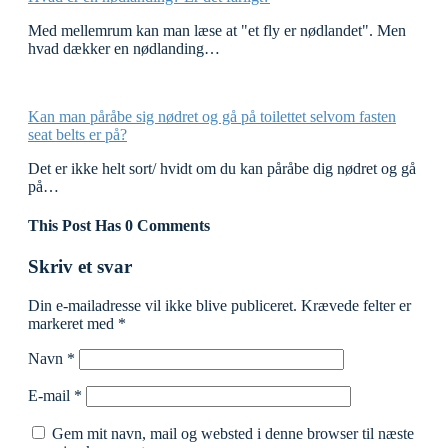
Med mellemrum kan man læse at "et fly er nødlandet". Men
hvad dækker en nødlanding…
Kan man påråbe sig nødret og gå på toilettet selvom fasten
seat belts er på?
Det er ikke helt sort/ hvidt om du kan påråbe dig nødret og gå
på…
This Post Has 0 Comments
Skriv et svar
Din e-mailadresse vil ikke blive publiceret.
Krævede felter er
markeret med
*
Navn
*
E-mail
*
Gem mit navn, mail og websted i denne browser til næste