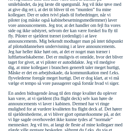
smilebåndet, da jeg læste dit spørgsmål. Jeg vil ikke tøve med
at give dig ret i, at det tit bliver til en “mumlen” fra mine
kollegaer. Der er uden tvivl plads til forbedringer, når vi
piloter (og måske også kabinebesætningsmedlemmer) laver
vore announcements. Jeg tror, at det handler om fejl fra vores
side og ikke udstyret, selvom der kan være forskel fra fly til
fly. Piloter er sjældent trænet (ordenligt) i at lave
announcements. Mig bekendt modtager man på intet tidspunkt
af pilotuddannelsen undervisning i at lave announcements.
Jeg har heller ikke hørt om, at det er noget man træner i
luftfartsselskaberne. Det er muligvis et område, hvor det bliver
taget for givet, at vi piloter er autodidakte. Jeg vil medgive
dig, at mine kollegaer i branchen generelt taler meget hurtigt,
Måske er det en arbejdsskade, da kommunikation med f.eks.
flyvelederne foregår meget hurtigt. Det er dog klart, at vi må
vælge et tempo så vore passagerer også forstår hvad vi siger.
En anden bidragende årsag til den ringe kvalitet du oplever
kan være, at vi sjældent (fra flight deck) selv kan høre de
announcements vi laver i kabinen. Dermed har vi ringe
mulighed for at vurdere kvaliteten fra flight deck af. Det hører
til sjældenhederne, at vi bliver gjort opmærksomme på, at det
vi lige sagde overhovedet ikke kunne tydes af “normale”
mennesker. Jeg vil tro, at langt de fleste af mine kollegaer med
glæde ville gentage beskeden, såfremt du f.eks. du via et