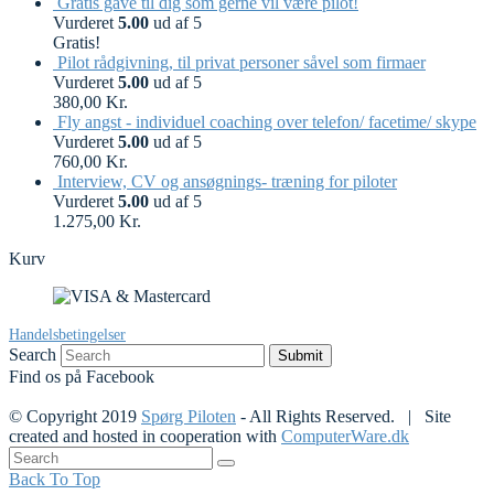
Gratis gave til dig som gerne vil være pilot!
Vurderet
5.00
ud af 5
Gratis!
Pilot rådgivning, til privat personer såvel som firmaer
Vurderet
5.00
ud af 5
380,00
Kr.
Fly angst - individuel coaching over telefon/ facetime/ skype
Vurderet
5.00
ud af 5
760,00
Kr.
Interview, CV og ansøgnings- træning for piloter
Vurderet
5.00
ud af 5
1.275,00
Kr.
Kurv
Handelsbetingelser
Search
Submit
Find os på Facebook
© Copyright 2019
Spørg Piloten
- All Rights Reserved. | Site
created and hosted in cooperation with
ComputerWare.dk
Back To Top