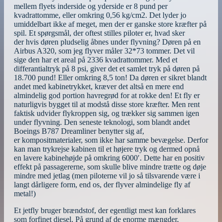
mellem flyets inderside og yderside er 8 pund per
kvadrattomme, eller omkring 0,56 kg/cm2. Det lyder jo
umiddelbart ikke af meget, men der er ganske store kræfter på
spil. Et spørgsmål, der oftest stilles piloter er, hvad sker
der hvis døren pludselig åbnes under flyvning? Døren på en
Airbus A320, som jeg flyver måler 32*73 tommer. Det vil
sige den har et areal på 2336 kvadrattommer. Med et
differantialtryk på 8 psi, giver det et samlet tryk på døren på
18.700 pund! Eller omkring 8,5 ton! Da døren er sikret blandt
andet med kabinetrykket, kræver det altså en mere end
almindelig god portion havregrød for at rokke den! Et fly er
naturligvis bygget til at modstå disse store kræfter. Men rent
faktisk udvider flykroppen sig, og trækker sig sammen igen
under flyvning. Den seneste teknologi, som blandt andet
Boeings B787 Dreamliner benytter sig af,
er kompositmaterialer, som ikke har samme bevægelse. Derfor
kan man trykrejse kabinen til et højere tryk og dermed opnå
en lavere kabinehøjde på omkring 6000′. Dette har en positiv
effekt på passagererne, som skulle blive mindre trætte og døje
mindre med jetlag (men piloterne vil jo så tilsvarende være i
langt dårligere form, end os, der flyver almindelige fly af
metal!)
Et jetfly bruger brændstof, der egentligt mest kan forklares
som forfinet diesel. På grund af de enorme mængder,