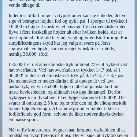
vende tilbage til.
Indenfor luftfart bruger vi typisk amerikanske enheder, det vel
sige vi betragter højde i fod og tryk i psi. I spørger til trykket i
10.000 m højde. Typisk vil et passagerfly på oversøiske ruter
flyve i flere forskellige højder alt efter hvilken højde, der er
mest optimal i forhold til vind, vægt og brændstofforbrug. For
simplificeringens skyld har jeg valgt at svare på Jeres
spørgsmål i en højde, som er meget typisk for et rutefly,
nemlig 36.000′ (fod).
I 36.000′ er det atmosfæriske tryk omtrent 25% af trykket ved
havoverfladen. Ved havoverfladen er trykket 14,7 psi, så i
36.000′ finder vi et atmosfærisk tryk på 0.25*14,7 = 3,7 psi.
Da mennesker er meget dårlige til at optage ilt ved lavt
partialtryk, vil vi i 36.000′ højde i løbet af ganske
kort tid
miste bevidstheden, og ultimativt dø pga iltmangel. Derfor
trykrejser man flykabiner til en højde svarende til 8.000′. Det
svarer til omkring 2,5 km, og er ofte den højde elitesportsfolk
træner højdetræning i. Af samme grund er piloter faktisk i
forbløffende god form, selvom de ikke nødvendigvis dyrker
en masse sport.
Når et fly konstrueres, bygger man kroppen og kabinen til at
modstå en trykdifferens på 8 psi. Det vil sige, at trykforskellen