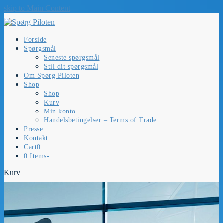
skip to Main Content
Forside
Spørgsmål
Seneste spørgsmål
Stil dit spørgsmål
Om Spørg Piloten
Shop
Shop
Kurv
Min konto
Handelsbetingelser – Terms of Trade
Presse
Kontakt
Cart
0
0 Items
-
Kurv