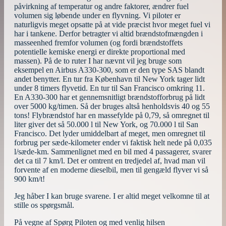
påvirkning af temperatur og andre faktorer, ændrer fuel
volumen sig løbende under en flyvning. Vi piloter er
naturligvis meget opsatte på at vide præcist hvor meget fuel vi
har i tankene. Derfor betragter vi altid brændstofmængden i
masseenhed fremfor volumen (og fordi brændstoffets
potentielle kemiske energi er direkte proportional med
massen). På de to ruter I har nævnt vil jeg bruge som
eksempel en Airbus A330-300, som er den type SAS blandt
andet benytter. En tur fra København til New York tager lidt
under 8 timers flyvetid. En tur til San Francisco omkring 11.
En A330-300 har et gennemsnitligt brændstofforbrug på lidt
over 5000 kg/timen. Så der bruges altså henholdsvis 40 og 55
tons! Flybrændstof har en massefylde på 0,79, så omregnet til
liter giver det så 50.000 l til New York, og 70.000 l til San
Francisco. Det lyder umiddelbart af meget, men omregnet til
forbrug per sæde-kilometer ender vi faktisk helt nede på 0,035
l/sæde-km. Sammenlignet med en bil med 4 passagerer, svarer
det ca til 7 km/l. Det er omtrent en tredjedel af, hvad man vil
forvente af en moderne dieselbil, men til gengæld flyver vi så
900 km/t!
Jeg håber I kan bruge svarene. I er altid meget velkomne til at
stille os spørgsmål.
På vegne af Spørg Piloten og med venlig hilsen