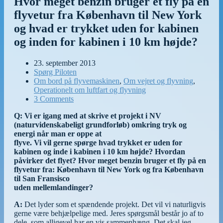
Hvor meget benzin bruger et fly på en
flyvetur fra København til New York
og hvad er trykket uden for kabinen
og inden for kabinen i 10 km højde?
23. september 2013
Spørg Piloten
Om bord på flyvemaskinen
,
Om vejret og flyvning
,
Operationelt om luftfart og flyvning
3 Comments
Q: Vi er igang med at skrive et projekt i NV
(naturvidenskabeligt grundforløb) omkring tryk og
energi når man er oppe at
flyve. Vi vil gerne spørge hvad trykket er uden for
kabinen og inde i kabinen i 10 km højde? Hvordan
påvirker det flyet? Hvor meget benzin bruger et fly på en
flyvetur fra: København til New York og fra København
til San Fransisco
uden mellemlandinger?
A:
Det lyder som et spændende projekt. Det vil vi naturligvis
gerne være behjælpelige med. Jeres spørgsmål består jo af to
dele, som alligevel har en vis sammenhæng. Det skal jeg