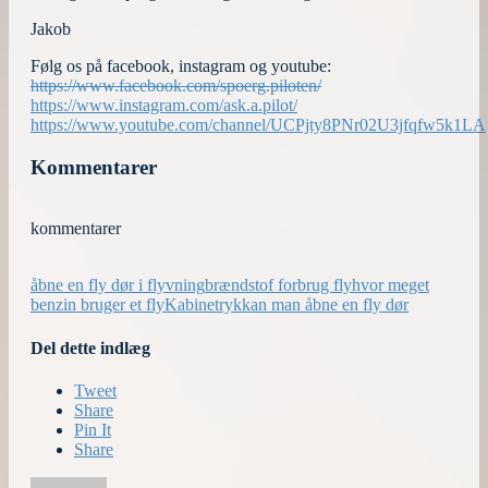
Jakob
Følg os på facebook, instagram og youtube:
https://www.facebook.com/spoerg.piloten/
https://www.instagram.com/ask.a.pilot/
https://www.youtube.com/channel/UCPjty8PNr02U3jfqfw5k1LA
Kommentarer
kommentarer
åbne en fly dør i flyvning
brændstof forbrug fly
hvor meget
benzin bruger et fly
Kabinetryk
kan man åbne en fly dør
Del dette indlæg
Tweet
Share
Pin It
Share