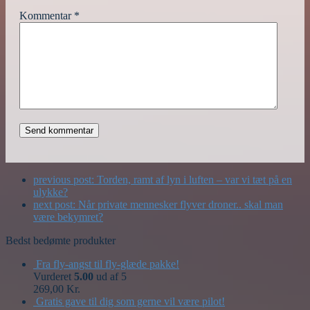
Kommentar
*
previous post:
Torden, ramt af lyn i luften – var vi tæt på en
ulykke?
next post:
Når private mennesker flyver droner.. skal man
være bekymret?
Bedst bedømte produkter
Fra fly-angst til fly-glæde pakke!
Vurderet
5.00
ud af 5
269,00
Kr.
Gratis gave til dig som gerne vil være pilot!