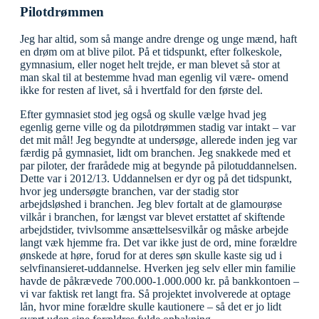
Pilotdrømmen
Jeg har altid, som så mange andre drenge og unge mænd, haft
en drøm om at blive pilot. På et tidspunkt, efter folkeskole,
gymnasium, eller noget helt trejde, er man blevet så stor at
man skal til at bestemme hvad man egenlig vil være- omend
ikke for resten af livet, så i hvertfald for den første del.
Efter gymnasiet stod jeg også og skulle vælge hvad jeg
egenlig gerne ville og da pilotdrømmen stadig var intakt – var
det mit mål! Jeg begyndte at undersøge, allerede inden jeg var
færdig på gymnasiet, lidt om branchen. Jeg snakkede med et
par piloter, der frarådede mig at begynde på pilotuddannelsen.
Dette var i 2012/13. Uddannelsen er dyr og på det tidspunkt,
hvor jeg undersøgte branchen, var der stadig stor
arbejdsløshed i branchen. Jeg blev fortalt at de glamourøse
vilkår i branchen, for længst var blevet erstattet af skiftende
arbejdstider, tvivlsomme ansættelsesvilkår og måske arbejde
langt væk hjemme fra. Det var ikke just de ord, mine forældre
ønskede at høre, forud for at deres søn skulle kaste sig ud i
selvfinansieret-uddannelse. Hverken jeg selv eller min familie
havde de påkrævede 700.000-1.000.000 kr. på bankkontoen –
vi var faktisk ret langt fra. Så projektet involverede at optage
lån, hvor mine forældre skulle kautionere – så det er jo lidt