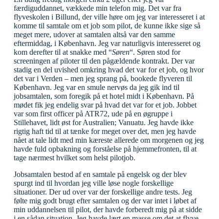
færdiguddannet, vækkede min telefon mig. Det var fra
flyveskolen i Billund, der ville høre om jeg var interesseret i at
komme til samtale om et job som pilot, de kunne ikke sige så
meget mere, udover at samtalen altså var den samme
eftermiddag, i København. Jeg var naturligvis interesseret og
kom derefter til at snakke med “
Søren
“. Søren stod for
screeningen af piloter til den pågældende kontrakt. Der var
stadig en del uvished omkring hvad det var for et job, og hvor
det var i Verden – men jeg sprang på, bookede flyveren til
København. Jeg var en smule nervøs da jeg gik ind til
jobsamtalen, som foregik på et hotel midt i København. På
mødet fik jeg endelig svar på hvad det var for et job. Jobbet
var som first officer på ATR72, ude på en øgruppe i
Stillehavet, lidt øst for Australien; Vanuatu. Jeg havde ikke
rigtig haft tid til at tænke for meget over det, men jeg havde
nået at tale lidt med min kæreste allerede om morgenen og jeg
havde fuld opbakning og forståelse på hjemmefronten, til at
tage nærmest hvilket som helst pilotjob.
Jobsamtalen bestod af en samtale på engelsk og der blev
spurgt ind til hvordan jeg ville løse nogle forskellige
situationer. Der ud over var der forskellige andre tests. Jeg
følte mig godt brugt efter samtalen og der var intet i løbet af
min uddannelsen til pilot, der havde forberedt mig på at sidde
i en sådan situation. Jeg havde lært en masse om det at flyve