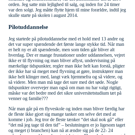
orden. Jeg satte min lejlighed til salg, og inden for 24 timer
var den solgt. Jeg måtte flytte hjem til mine forældre, indtil jeg
skulle starte på skolen i august 2014.
Pilotuddannelse
Jeg startede på pilotuddannelse med et hold med 13 andre og
det var super spændende det første lange stykke tid. Når man
er helt ny er alt spændende, men som tiden går bliver alt
hverdag. Der er mange frustationer under uddannelsen, vejret
ikke er til flyvning og man bliver aflyst, undervisning på
mærkelige tidspunkter, regler man ikke helt kan forstå, pligter
der ikke har så meget med flyvning at gøre, instruktører man
ikke helt klinger med, langt væk hjemmefra og så videre, og
så videre. Men man må tage det sure med det søde. Nogle
tidspunkter overvejer man også om man nu har valgt rigtigt,
måske var det bedre med det sikre universitetstudium tæt på
venner og familie???
Når man går på en flyveskole og inden man bliver færdig har
de fleste ikke gjort sig mange tanker om selve det med at
komme i job. Jeg tror de fleste tænker “det skal nok gå” eller
“det må jeg tage til den tid” – beslutningen er jo ligesom taget
og meget (i branchen) kan nå at ændre sig på de 22- 24