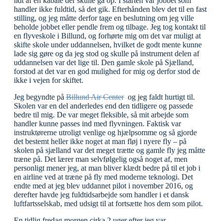
lidt af en kabale der skulle gå op. I starten var jobbet som
handler ikke fuldtid, så det gik. Efterhånden blev det til en fast
stilling, og jeg måtte derfor tage en beslutning om jeg ville
beholde jobbet eller pendle frem og tilbage. Jeg tog kontakt til
en flyveskole i Billund, og forhørte mig om det var muligt at
skifte skole under uddannelsen, hvilket de godt mente kunne
lade sig gøre og da jeg stod og skulle på instrument delen af
uddannelsen var det lige til. Den gamle skole på Sjælland,
forstod at det var en god mulighed for mig og derfor stod de
ikke i vejen for skiftet.
Jeg begyndte på
Billund Air Center
og jeg faldt hurtigt til.
Skolen var en del anderledes end den tidligere og passede
bedre til mig. De var meget fleksible, så mit arbejde som
handler kunne passes ind med flyvningen. Faktisk var
instruktørerne utroligt venlige og hjælpsomme og så gjorde
det bestemt heller ikke noget at man fløj i nyere fly – på
skolen på sjælland var det meget trætte og gamle fly jeg måtte
træne på. Det lærer man selvfølgelig også noget af, men
personligt mener jeg, at man bliver klædt bedre på til et job i
en airline ved at træne på fly med moderne teknologi. Det
endte med at jeg blev uddannet pilot i november 2016, og
derefter havde jeg fuldtidsarbejde som handler i et dansk
luftfartsselskab, med udsigt til at fortsætte hos dem som pilot.
En tidlig fredag morgen cirka 2 uger efter jeg var