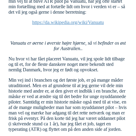
min vej til at blive ATR pilot på Vanuatu, har jeg ofte startet
min fortælling med at fortælle lidt om hvor i verden vi er – så
det vil jeg også gerne i denne berretning:
https://da.wikipedia.org/wiki/Vanuatu
Vanuatu er øerne i øverste højre hjørne, så vi befinder os øst
for Australien..
Nu hvor vi har fået placeret Vanuatu, vil jeg spole lidt tilbage
og til et, for de fleste danskere noget mere bekendt sted
nemlig Danmark, hvor jeg er født og opvokset.
Min vej ind i branchen og det første job, er på mange måder
utraditionel. Men en af grundene til at jeg gerne vil dele min
historie med andre er, at den giver et indblik i en branche, der
måske er ved at ændre sig til det bedre for unge nyuddannede
piloter. Samtidig er min historie måske også med til at vise, en
af de mange muligheder man har som nyuddannet pilot – hvis
man vel og mærke har adgang til det rette netværk og man er
frisk på eventyr. På den korte tid jeg har været uddannet pilot
(i skrivende stund ca 1 år), har jeg fået et job, taget en
typerating (ATR) og flyttet om på den anden side af jorden.