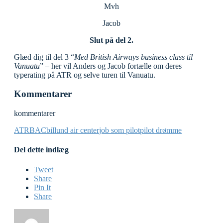
Mvh
Jacob
Slut på del 2.
Glæd dig til del 3 “
Med British Airways business class til
Vanuatu
” – her vil Anders og Jacob fortælle om deres
typerating på ATR og selve turen til Vanuatu.
Kommentarer
kommentarer
ATR
BAC
billund air center
job som pilot
pilot drømme
Del dette indlæg
Tweet
Share
Pin It
Share