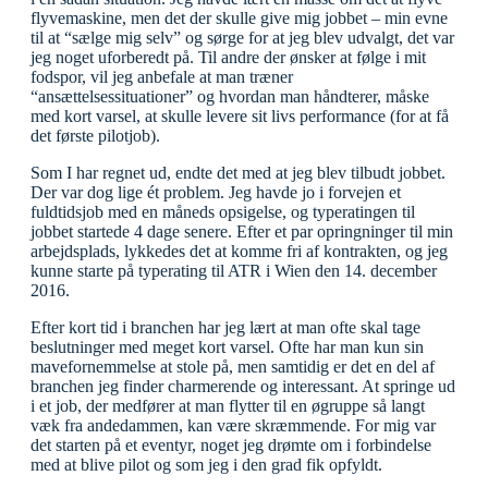
flyvemaskine, men det der skulle give mig jobbet – min evne
til at “sælge mig selv” og sørge for at jeg blev udvalgt, det var
jeg noget uforberedt på. Til andre der ønsker at følge i mit
fodspor, vil jeg anbefale at man træner
“ansættelsessituationer” og hvordan man håndterer, måske
med kort varsel, at skulle levere sit livs performance (for at få
det første pilotjob).
Som I har regnet ud, endte det med at jeg blev tilbudt jobbet.
Der var dog lige ét problem. Jeg havde jo i forvejen et
fuldtidsjob med en måneds opsigelse, og typeratingen til
jobbet startede 4 dage senere. Efter et par opringninger til min
arbejdsplads, lykkedes det at komme fri af kontrakten, og jeg
kunne starte på typerating til ATR i Wien den 14. december
2016.
Efter kort tid i branchen har jeg lært at man ofte skal tage
beslutninger med meget kort varsel. Ofte har man kun sin
mavefornemmelse at stole på, men samtidig er det en del af
branchen jeg finder charmerende og interessant. At springe ud
i et job, der medfører at man flytter til en øgruppe så langt
væk fra andedammen, kan være skræmmende. For mig var
det starten på et eventyr, noget jeg drømte om i forbindelse
med at blive pilot og som jeg i den grad fik opfyldt.