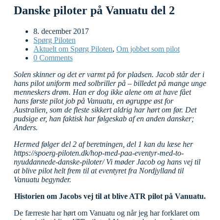
Danske piloter på Vanuatu del 2
8. december 2017
Spørg Piloten
Aktuelt om Spørg Piloten
,
Om jobbet som pilot
0 Comments
Solen skinner og det er varmt på for pladsen. Jacob står der i
hans pilot uniform med solbriller på – billedet på mange unge
menneskers drøm. Han er dog ikke alene om at have fået
hans første pilot job på Vanuatu, en øgruppe øst for
Australien, som de fleste sikkert aldrig har hørt om før. Det
pudsige er, han faktisk har følgeskab af en anden dansker;
Anders.
Hermed følger del 2 af beretningen, del 1 kan du læse her
https://spoerg-piloten.dk/hop-med-paa-eventyr-med-to-
nyuddannede-danske-piloter/ Vi møder Jacob og hans vej til
at blive pilot helt frem til at eventyret fra Nordjylland til
Vanuatu begynder.
Historien om Jacobs vej til at blive ATR pilot på Vanuatu.
De færreste har hørt om Vanuatu og når jeg har forklaret om