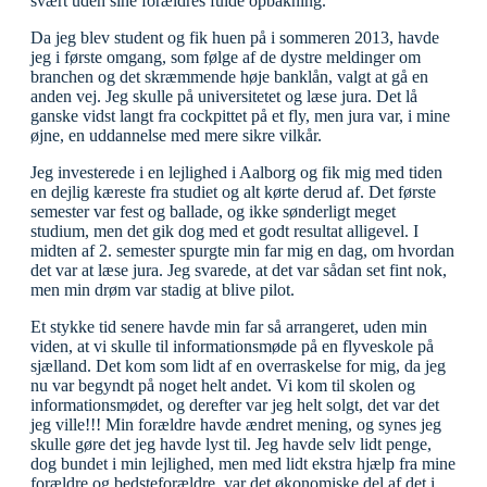
svært uden sine forældres fulde opbakning.
Da jeg blev student og fik huen på i sommeren 2013, havde
jeg i første omgang, som følge af de dystre meldinger om
branchen og det skræmmende høje banklån, valgt at gå en
anden vej. Jeg skulle på universitetet og læse jura. Det lå
ganske vidst langt fra cockpittet på et fly, men jura var, i mine
øjne, en uddannelse med mere sikre vilkår.
Jeg investerede i en lejlighed i Aalborg og fik mig med tiden
en dejlig kæreste fra studiet og alt kørte derud af. Det første
semester var fest og ballade, og ikke sønderligt meget
studium, men det gik dog med et godt resultat alligevel. I
midten af 2. semester spurgte min far mig en dag, om hvordan
det var at læse jura. Jeg svarede, at det var sådan set fint nok,
men min drøm var stadig at blive pilot.
Et stykke tid senere havde min far så arrangeret, uden min
viden, at vi skulle til informationsmøde på en flyveskole på
sjælland. Det kom som lidt af en overraskelse for mig, da jeg
nu var begyndt på noget helt andet. Vi kom til skolen og
informationsmødet, og derefter var jeg helt solgt, det var det
jeg ville!!! Min forældre havde ændret mening, og synes jeg
skulle gøre det jeg havde lyst til. Jeg havde selv lidt penge,
dog bundet i min lejlighed, men med lidt ekstra hjælp fra mine
forældre og bedsteforældre, var det økonomiske del af det i