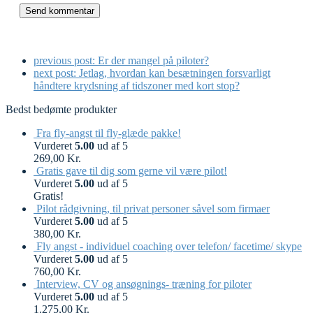
previous post:
Er der mangel på piloter?
next post:
Jetlag, hvordan kan besætningen forsvarligt
håndtere krydsning af tidszoner med kort stop?
Bedst bedømte produkter
Fra fly-angst til fly-glæde pakke!
Vurderet
5.00
ud af 5
269,00
Kr.
Gratis gave til dig som gerne vil være pilot!
Vurderet
5.00
ud af 5
Gratis!
Pilot rådgivning, til privat personer såvel som firmaer
Vurderet
5.00
ud af 5
380,00
Kr.
Fly angst - individuel coaching over telefon/ facetime/ skype
Vurderet
5.00
ud af 5
760,00
Kr.
Interview, CV og ansøgnings- træning for piloter
Vurderet
5.00
ud af 5
1.275,00
Kr.