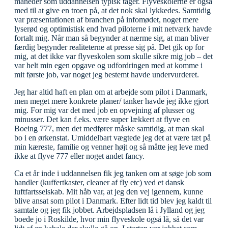
måneder som uddannelsen typisk tager. Flyveskolerne er også
med til at give en troen på, at det nok skal lykkedes. Samtidig
var præsentationen af branchen på infomødet, noget mere
lyserød og optimistisk end hvad piloterne i mit netværk havde
fortalt mig. Når man så begynder at nærme sig, at man bliver
færdig begynder realiteterne at presse sig på. Det gik op for
mig, at det ikke var flyveskolen som skulle sikre mig job – det
var helt min egen opgave og udfordringen med at komme i
mit første job, var noget jeg bestemt havde undervurderet.
Jeg har altid haft en plan om at arbejde som pilot i Danmark,
men meget mere konkrete planer/ tanker havde jeg ikke gjort
mig. For mig var det med job en opvejning af plusser og
minusser. Det kan f.eks. være super lækkert at flyve en
Boeing 777, men det medfører måske samtidig, at man skal
bo i en ørkenstat. Umiddelbart vægtede jeg det at være tæt på
min kæreste, familie og venner højt og så måtte jeg leve med
ikke at flyve 777 eller noget andet fancy.
Ca et år inde i uddannelsen fik jeg tanken om at søge job som
handler (kuffertkaster, cleaner af fly etc) ved et dansk
luftfartsselskab. Mit håb var, at jeg den vej igennem, kunne
blive ansat som pilot i Danmark. Efter lidt tid blev jeg kaldt til
samtale og jeg fik jobbet. Arbejdspladsen lå i Jylland og jeg
boede jo i Roskilde, hvor min flyveskole også lå, så det var